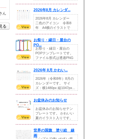
りの提...
2026年8月 カレンダ...
さん
2026年8月 カレンダー
二色のアイコン 令和8
を見る
年 A4横のイラストで
す。8月をテ...
お祭り・縁日・屋台の
PO...
お祭り・縁日・屋台の
POPテンプレートです。
ファイル形式は透過PNG
です。---太め...
2026年 8月 かわい...
2026年（令和8年）8月の
カレンダーです。 サイ
ズ：横1480px 縦1047px...
お盆休みのお知らせ
お盆休みのお知らせテン
プレートです。 かわいい
夏のイラスト入りです。
休業日の日付けを...
世界の国旗 塗り絵 線
画
シンプルで使いやすい世