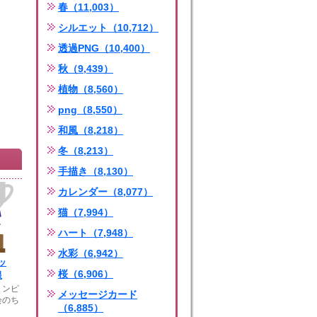
春（11,003）
シルエット（10,712）
透過PNG（10,400）
秋（9,439）
植物（8,560）
png（8,550）
和風（8,218）
冬（8,213）
手描き（8,130）
カレンダー（8,077）
猫（7,994）
ハート（7,948）
水彩（6,942）
ッ
桜（6,906）
銀
リンピ
メッセージカード
会のち
（6,885）