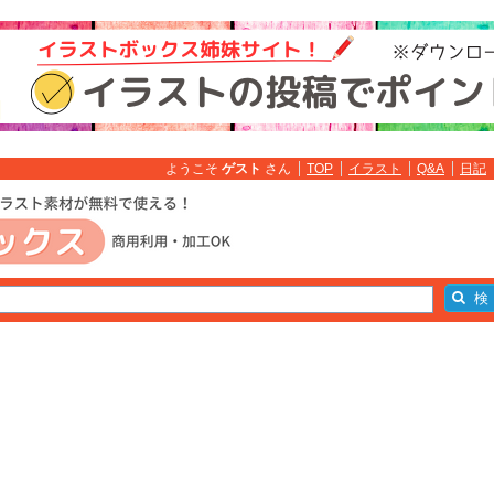
ようこそ
ゲスト
さん
TOP
イラスト
Q&A
日記