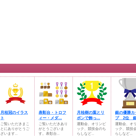
月桂冠のイラス
表彰台・トロフ
月桂樹の葉とリ
銀の優勝カ
ト
ィー・メダ...
ボンで飾っ...
プ 2位 
ご覧いただきまこ
ご覧いただきあり
運動会、オリンピ
運動会、オ
とにありがとうご
がとうございま
ック、競技会のち
ック、競技
ざいます...
す。表彰台...
らしなど...
らしなど...