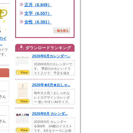
正月（6,849）
文字（6,557）
女性（6,381）
のイ
.
ダウンロードランキング
のイラ
です。
2026年8月カレンダー...
2026年8月のカレンダーで
す。 季節のかわいいイラ
スト入りで、予定を描き
込めるスペ...
2026年★8月★おしゃ...
毎年大人気！おしゃれな
さん
レトロデザインカレンダ
ー 使いやすいA4サイズ。
illust...
2026年8月 カレンダ...
さん
2026年8月 カレンダー
令和8年 A4横のイラスト
です。8月をテーマにお祭