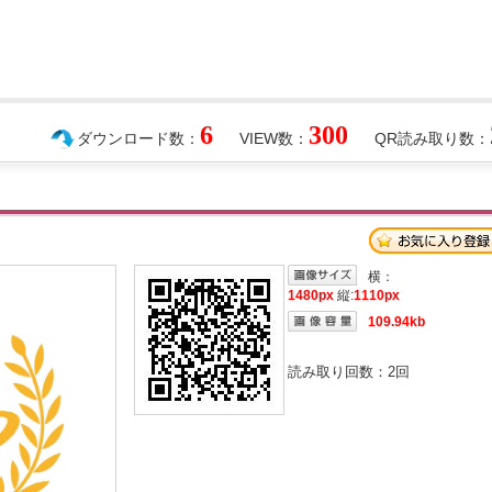
6
300
ダウンロード数：
VIEW数：
QR読み取り数：
横：
1480px
縦:
1110px
109.94kb
読み取り回数：
2
回