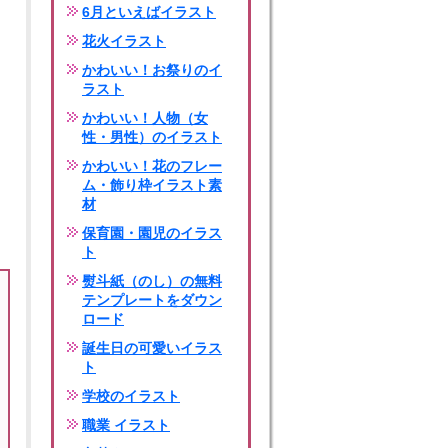
6月といえばイラスト
花火イラスト
かわいい！お祭りのイ
ラスト
かわいい！人物（女
性・男性）のイラスト
かわいい！花のフレー
ム・飾り枠イラスト素
材
保育園・園児のイラス
ト
熨斗紙（のし）の無料
テンプレートをダウン
ロード
誕生日の可愛いイラス
ト
学校のイラスト
職業 イラスト