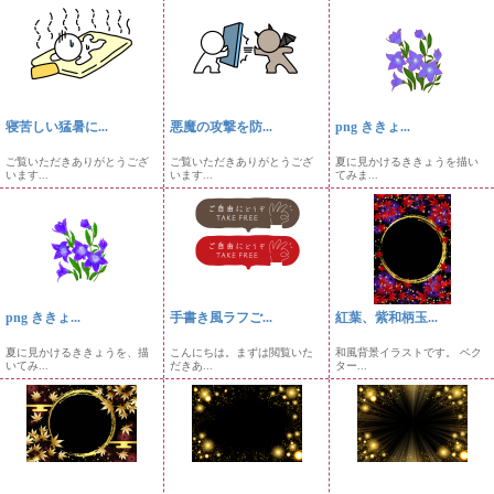
寝苦しい猛暑に...
悪魔の攻撃を防...
png ききょ...
ご覧いただきありがとうござ
ご覧いただきありがとうござ
夏に見かけるききょうを描い
います...
います...
てみま...
png ききょ...
手書き風ラフご...
紅葉、紫和柄玉...
夏に見かけるききょうを、描
こんにちは。まずは閲覧いた
和風背景イラストです。 ベク
いてみ...
だきあ...
ター...