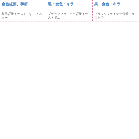
金色紅葉、和柄...
黒・金色・キラ...
黒・金色・キラ...
和風背景イラストです。 ベク
ブラックフライデー背景イラ
ブラックフライデー背景イラ
ター...
ストで...
ストで...