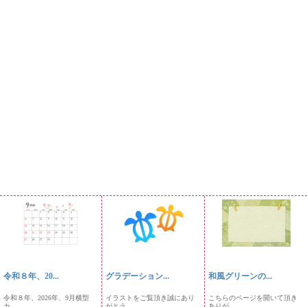
令和８年、20...
グラデーション...
和風グリーンの...
令和８年、2026年、9月横型
イラストをご覧頂き誠にあり
こちらのページを開いて頂き
カ...
がとう...
ありが...