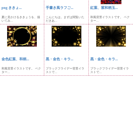
png ききょ...
手書き風ラフご...
紅葉、紫和柄玉...
夏に見かけるききょうを、描
こんにちは。まずは閲覧いた
和風背景イラストです。 ベク
いてみ...
だきあ...
ター...
金色紅葉、和柄...
黒・金色・キラ...
黒・金色・キラ...
和風背景イラストです。 ベク
ブラックフライデー背景イラ
ブラックフライデー背景イラ
ター...
ストで...
ストで...