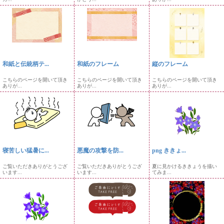
和紙と伝統柄テ...
和紙のフレーム
縦のフレーム
こちらのページを開いて頂き
こちらのページを開いて頂き
こちらのページを開いて頂き
ありが...
ありが...
ありが...
寝苦しい猛暑に...
悪魔の攻撃を防...
png ききょ...
ご覧いただきありがとうござ
ご覧いただきありがとうござ
夏に見かけるききょうを描い
います...
います...
てみま...