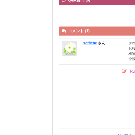
Q&A質問 (0)
コメント (1)
soffiche
さん
ダ
お
植
今
R