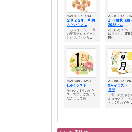
2021/11/07 15:43
2021/10/12 13:0
２０２２年 和柄
2_年賀状（線
のツバキと...
2022・...
こちらは二〇二二年
zipはAiかEPS
の年賀状をイメージ
は両方）、JPE
したツバキから...
PN...
2021/08/02 12:23
2021/08/02 11:5
1月イラスト
9月イラスト 
月見
かわいい1月のイラ
ストです。ご覧いた
ご覧いただきま
だきましてあり...
ありがとうござ
す。9月のイラ...