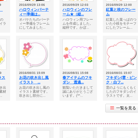
9
2016/09/29 13:06
2016/09/29 12:03
2016/09/29 12:00
状
ハロウィンパーテ
ハロウィンのフレ
紅葉と枝のフレー
ィー準備は...
ーム★（縦...
ム
状用の
オバケたちのパーテ
ハロウィン用フレー
紅葉した葉っぱのつ
イラ
ィー準備をフレーム
ムを作成しました。
いた小枝をモチーフ
にしてみました...
縦枠です。かぼ...
にしたフレーム...
0
2016/08/31 15:09
2016/08/31 15:08
2016/08/31 15:07
ラス
お花の吹き出し風
春アイテムのフキ
フキダシ(雲・ピン
イラスト ...
ダシ 透過...
ク・白フ...
き出
お花の吹き出し風の
観覧いただきまして
雲のようにもくもく
素材
イラスト素材です。
誠にありがとうござ
したのフキダシのイ
.
吹き出し部分に...
います。(*^...
ラストです。太...
一覧を見る