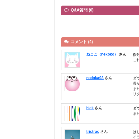
Q&A質問 (0)
コメント (4)
ねここ（nekoko）
さん
複
こ
nodoka08
さん
ダ
温
ま
リ
hick
さん
ダ
ま
trictrac
さん
は
イ