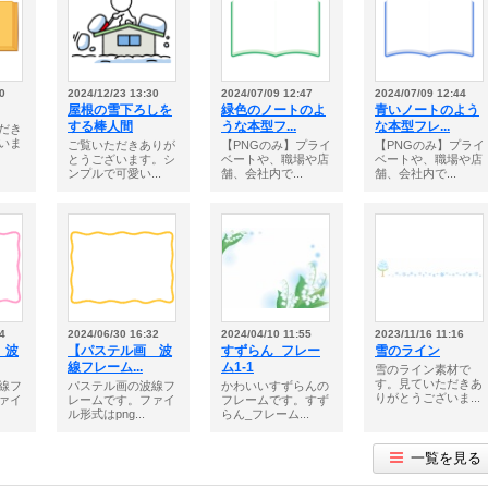
0
2024/12/23 13:30
2024/07/09 12:47
2024/07/09 12:44
屋根の雪下ろしを
緑色のノートのよ
青いノートのよう
する棒人間
うな本型フ...
な本型フレ...
だき
いま
ご覧いただきありが
【PNGのみ】プライ
【PNGのみ】プライ
とうございます。シ
ベートや、職場や店
ベートや、職場や店
ンプルで可愛い...
舗、会社内で...
舗、会社内で...
4
2024/06/30 16:32
2024/04/10 11:55
2023/11/16 11:16
 波
【パステル画 波
すずらん_フレー
雪のライン
線フレーム...
ム1-1
雪のライン素材で
す。見ていただきあ
線フ
パステル画の波線フ
かわいいすずらんの
りがとうございま...
ァイ
レームです。ファイ
フレームです。すず
ル形式はpng...
らん_フレーム...
一覧を見る