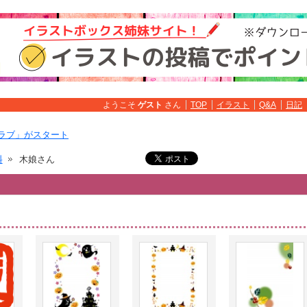
ようこそ
ゲスト
さん
TOP
イラスト
Q&A
日記
ラブ」がスタート
料
木娘さん