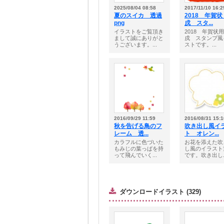
2025/08/04 08:58
2017/11/10 16:2
夏のスイカ 透過
2018 年賀
png
戌 スタ...
イラストをご覧頂き
2018 年賀
まして誠にありがと
戌 スタンプ風
うございます。...
ストです。...
2016/09/29 11:59
2016/08/31 15:1
秋を告げる鳥のフ
吹き出し風イ
レーム 透...
ト オレン...
カラフルに色づいた
お花を添えた吹
もみじの葉っぱを持
し風のイラスト
って飛んでいく...
です。吹き出し..
ダウンロードイラスト (329)