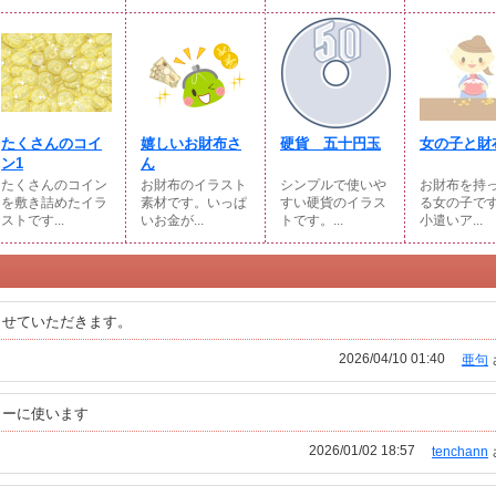
たくさんのコイ
嬉しいお財布さ
硬貨 五十円玉
女の子と財
ン1
ん
たくさんのコイン
お財布のイラスト
シンプルで使いや
お財布を持
を敷き詰めたイラ
素材です。いっぱ
すい硬貨のイラス
る女の子で
ストです...
いお金が...
トです。...
小遣いア...
させていただきます。
2026/04/10 01:40
亜句
ターに使います
2026/01/02 18:57
tenchann