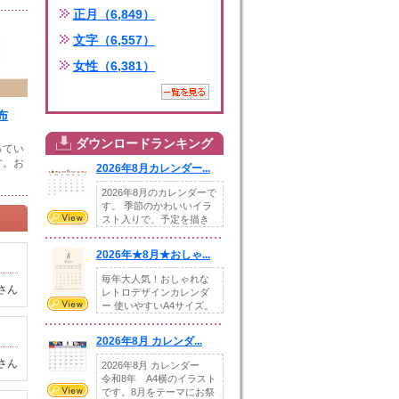
正月（6,849）
文字（6,557）
女性（6,381）
布
ダウンロードランキング
ってい
す。お
2026年8月カレンダー...
2026年8月のカレンダーで
す。 季節のかわいいイラ
スト入りで、予定を描き
込めるスペ...
2026年★8月★おしゃ...
毎年大人気！おしゃれな
さん
レトロデザインカレンダ
ー 使いやすいA4サイズ。
illust...
2026年8月 カレンダ...
さん
2026年8月 カレンダー
令和8年 A4横のイラスト
です。8月をテーマにお祭