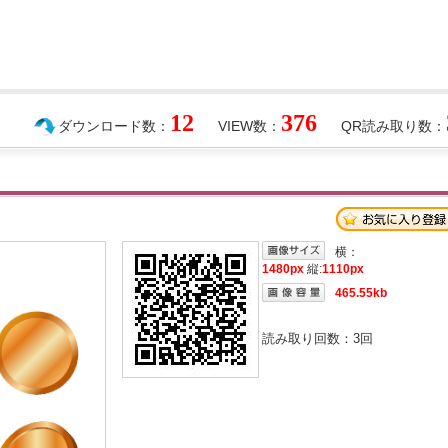
12
376
ダウンロード数：
VIEW数：
QR読み取り数：
横：
1480px
縦:
1110px
465.55kb
読み取り回数：
3
回