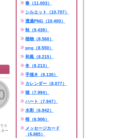
春（11,003）
シルエット（10,707）
透過PNG（10,400）
秋（9,439）
植物（8,560）
png（8,550）
和風（8,215）
冬（8,213）
手描き（8,130）
カレンダー（8,077）
猫（7,994）
ハート（7,947）
水彩（6,942）
桜（6,906）
イラス
メッセージカード
スター
（6,885）