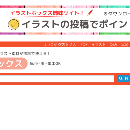
ようこそ
ゲスト
さん
TOP
イラスト
Q&A
日記