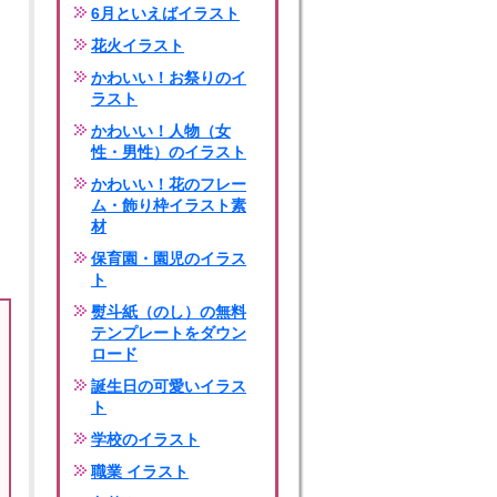
6月といえばイラスト
花火イラスト
かわいい！お祭りのイ
ラスト
かわいい！人物（女
性・男性）のイラスト
かわいい！花のフレー
ム・飾り枠イラスト素
材
保育園・園児のイラス
ト
熨斗紙（のし）の無料
テンプレートをダウン
ロード
誕生日の可愛いイラス
ト
学校のイラスト
職業 イラスト