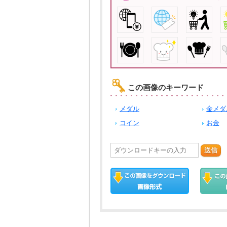
この画像のキーワード
メダル
金メダ
コイン
お金
送信