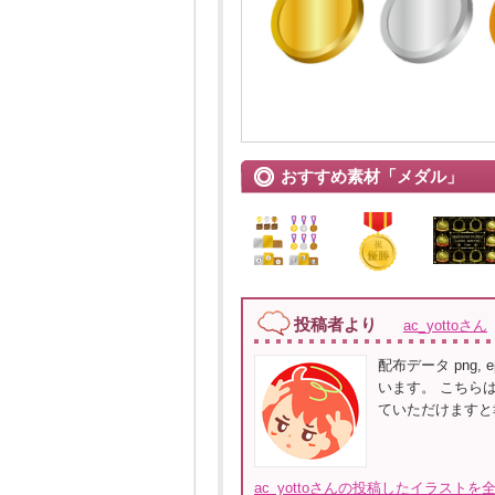
おすすめ素材「メダル」
投稿者より
ac_yottoさん
配布データ png, ep
います。 こちら
ていただけますと
ac_yottoさんの投稿したイラストを