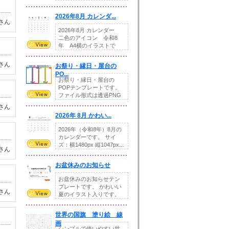
りの提...
2026年8月 カレンダ...
さん
2026年8月 カレンダー
二色のアイコン 令和8
年 A4横のイラストで
す。8月をテ...
さん
お祭り・縁日・屋台の
PO...
お祭り・縁日・屋台の
POPテンプレートです。
ファイル形式は透過PNG
です。---太め...
さん
2026年 8月 かわい...
2026年（令和8年）8月の
カレンダーです。 サイ
ズ：横1480px 縦1047px...
さん
お盆休みのお知らせ
お盆休みのお知らせテン
プレートです。 かわいい
さん
夏のイラスト入りです。
休業日の日付けを...
世界の国旗 塗り絵 線
画
シンプルで使いやすい世