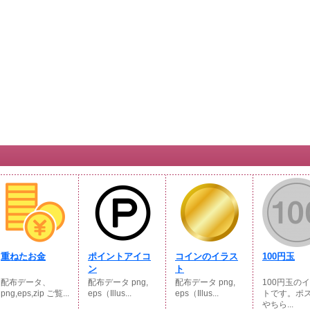
重ねたお金
ポイントアイコ
コインのイラス
100円玉
ン
ト
配布データ、
配布データ png,
配布データ png,
100円玉の
png,eps,zip ご覧...
eps（Illus...
eps（Illus...
トです。ポ
やちら...