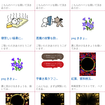
こちらのページを開いて頂き
こちらのページを開いて頂き
こちらのページを開いて頂き
ありが...
ありが...
ありが...
寝苦しい猛暑に...
悪魔の攻撃を防...
png ききょ...
ご覧いただきありがとうござ
ご覧いただきありがとうござ
夏に見かけるききょうを描い
います...
います...
てみま...
png ききょ...
手書き風ラフご...
紅葉、紫和柄玉...
夏に見かけるききょうを、描
こんにちは。まずは閲覧いた
和風背景イラストです。 ベク
いてみ...
だきあ...
ター...