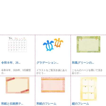
令和８年、20...
グラデーション...
和風グリーンの...
令和８年、2026年、9月横型
イラストをご覧頂き誠にあり
こちらのページを開いて頂き
カ...
がとう...
ありが...
和紙と伝統柄テ...
和紙のフレーム
縦のフレーム