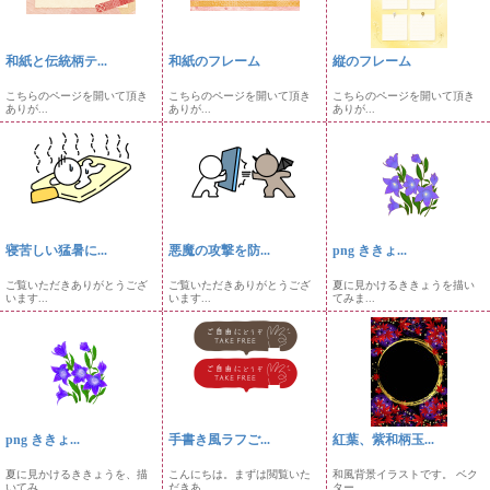
和紙と伝統柄テ...
和紙のフレーム
縦のフレーム
こちらのページを開いて頂き
こちらのページを開いて頂き
こちらのページを開いて頂き
ありが...
ありが...
ありが...
寝苦しい猛暑に...
悪魔の攻撃を防...
png ききょ...
ご覧いただきありがとうござ
ご覧いただきありがとうござ
夏に見かけるききょうを描い
います...
います...
てみま...
png ききょ...
手書き風ラフご...
紅葉、紫和柄玉...
夏に見かけるききょうを、描
こんにちは。まずは閲覧いた
和風背景イラストです。 ベク
いてみ...
だきあ...
ター...