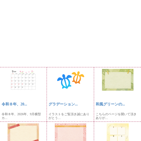
令和８年、20...
グラデーション...
和風グリーンの...
令和８年、2026年、9月横型
イラストをご覧頂き誠にあり
こちらのページを開いて頂き
カ...
がとう...
ありが...