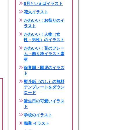
6月といえばイラスト
花火イラスト
かわいい！お祭りのイ
ラスト
かわいい！人物（女
性・男性）のイラスト
かわいい！花のフレー
ム・飾り枠イラスト素
材
保育園・園児のイラス
ト
熨斗紙（のし）の無料
テンプレートをダウン
ロード
誕生日の可愛いイラス
ト
学校のイラスト
職業 イラスト