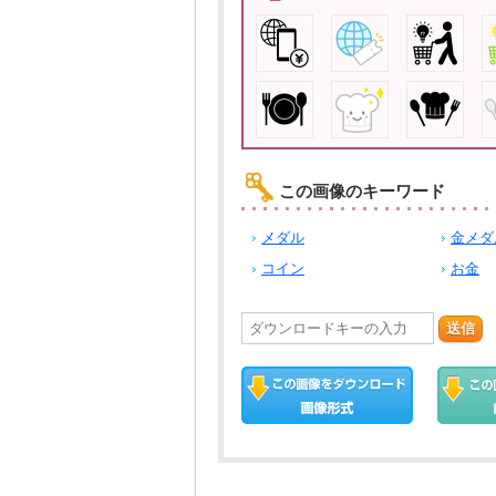
この画像のキーワード
メダル
金メダ
コイン
お金
送信