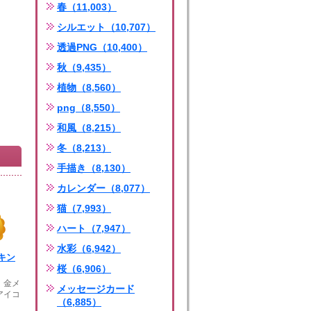
春（11,003）
シルエット（10,707）
透過PNG（10,400）
秋（9,435）
植物（8,560）
png（8,550）
和風（8,215）
冬（8,213）
手描き（8,130）
カレンダー（8,077）
猫（7,993）
ハート（7,947）
水彩（6,942）
キン
桜（6,906）
、金メ
メッセージカード
アイコ
（6,885）