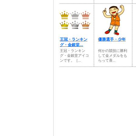
王冠・ランキン
優勝選手・少年
グ・金銀堂...
王冠・ランキン
何かの競技に勝利
グ・金銀堂アイコ
して金メダルをも
ンです。［...
らって喜...