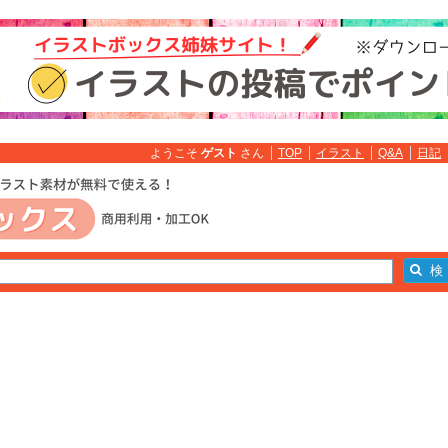
ようこそ
ゲスト
さん
TOP
イラスト
Q&A
日記