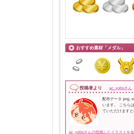
おすすめ素材「メダル」
投稿者より
ac_yottoさん
配布データ png, ep
います。 こちら
ていただけますと
ac_yottoさんの投稿したイラストを