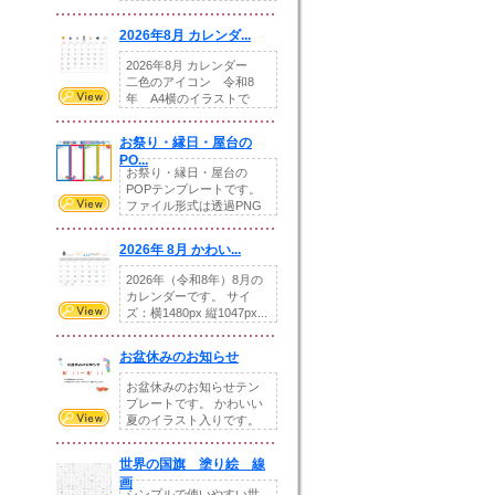
りの提...
2026年8月 カレンダ...
2026年8月 カレンダー
二色のアイコン 令和8
年 A4横のイラストで
す。8月をテ...
お祭り・縁日・屋台の
PO...
お祭り・縁日・屋台の
POPテンプレートです。
ファイル形式は透過PNG
です。---太め...
2026年 8月 かわい...
2026年（令和8年）8月の
カレンダーです。 サイ
ズ：横1480px 縦1047px...
お盆休みのお知らせ
お盆休みのお知らせテン
プレートです。 かわいい
夏のイラスト入りです。
休業日の日付けを...
世界の国旗 塗り絵 線
画
シンプルで使いやすい世