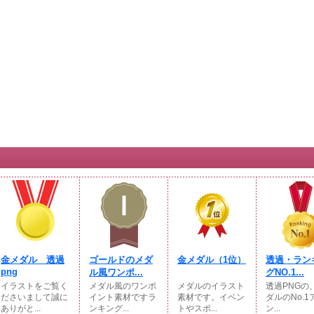
金メダル 透過
ゴールドのメダ
金メダル（1位）
透過・ラン
png
ル風ワンポ...
グNO.1...
イラストをご覧く
メダル風のワンポ
メダルのイラスト
透過PNGの
ださいまして誠に
イント素材ですラ
素材です。イベン
ダルのNo.1
ありがと...
ンキング...
トやスポ...
ン...