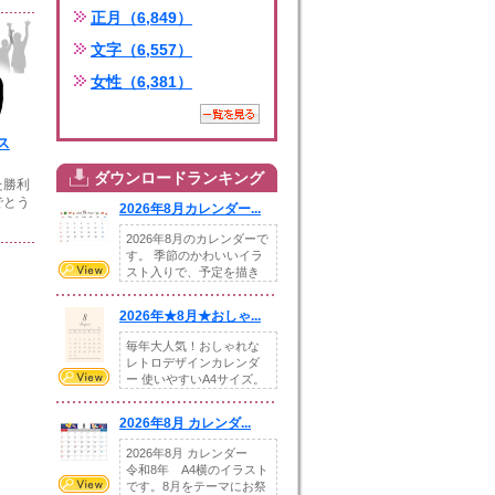
正月（6,849）
文字（6,557）
女性（6,381）
ス
ダウンロードランキング
た勝利
でとう
2026年8月カレンダー...
2026年8月のカレンダーで
す。 季節のかわいいイラ
スト入りで、予定を描き
込めるスペ...
2026年★8月★おしゃ...
毎年大人気！おしゃれな
レトロデザインカレンダ
ー 使いやすいA4サイズ。
illust...
2026年8月 カレンダ...
2026年8月 カレンダー
令和8年 A4横のイラスト
です。8月をテーマにお祭