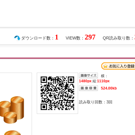
1
297
ダウンロード数：
VIEW数：
QR読み取り数：
横：
1480px
縦:
1110px
524.00kb
読み取り回数：
3
回