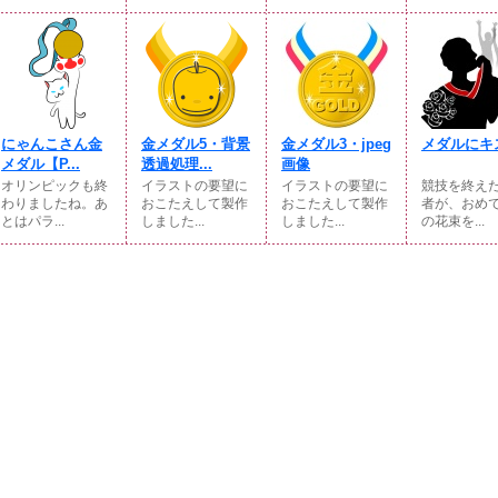
にゃんこさん金
金メダル5・背景
金メダル3・jpeg
メダルにキ
メダル【P...
透過処理...
画像
オリンピックも終
イラストの要望に
イラストの要望に
競技を終え
わりましたね。あ
おこたえして製作
おこたえして製作
者が、おめ
とはパラ...
しました...
しました...
の花束を...