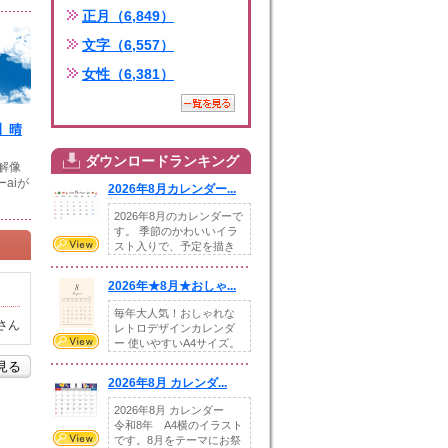
正月（6,849）
文字（6,557）
女性（6,381）
】晴
ダウンロードランキング
高解像
aiが
2026年8月カレンダー...
2026年8月のカレンダーで
す。 季節のかわいいイラ
スト入りで、予定を描き
込めるスペ...
2026年★8月★おしゃ...
毎年大人気！おしゃれな
さん
レトロデザインカレンダ
ー 使いやすいA4サイズ。
illust...
を見る
2026年8月 カレンダ...
2026年8月 カレンダー
令和8年 A4横のイラスト
です。8月をテーマにお祭