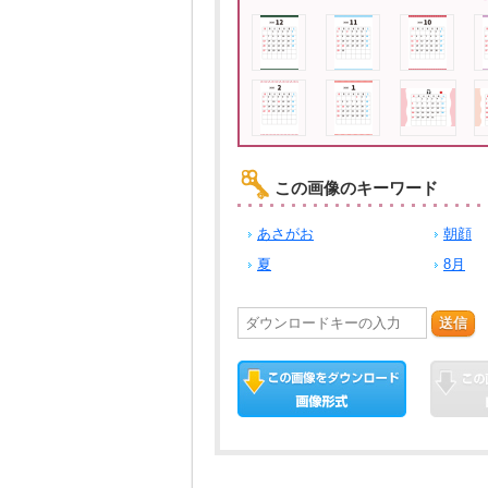
この画像のキーワード
あさがお
朝顔
夏
8月
送信