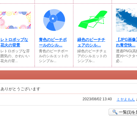
レトロポップな
青色のビーチボ
緑色のビーチチ
【JPG画像
花火の背景
ールのシル...
ェアのシル...
れ青空快...
レトロポップな雰
青色のビーチボー
緑色のビーチチェ
透過PNG(
囲気の、かわいい
ルのシルエットの
アのシルエットの
度)やベクター
花火の背...
シンプル...
シンプル...
必...
にありがとうございます
2023/08/02 13:40
ミヤえもん
一覧(1)