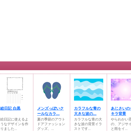
絵日記 白黒
メンズっぽいク
カラフルな青の
あじさいの
ールなカラ...
大きな波の...
キラ背景
絵日記に使えるよ
夏の季節のアウト
カラフルな青の大
やらわかい
うなデザインを作
ドアファッション
きな波の背景イラ
の、アジサ
りました...
グッズ、...
ストです...
と雨をイ...