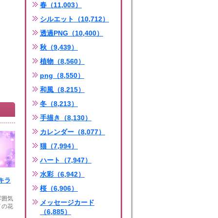
春（11,003）
シルエット（10,712）
透過PNG（10,400）
秋（9,439）
植物（8,560）
png（8,550）
和風（8,215）
冬（8,213）
手描き（8,130）
カレンダー（8,077）
猫（7,994）
ハート（7,947）
水彩（6,942）
キラ
桜（6,906）
雰囲気
メッセージカード
イの花
（6,885）