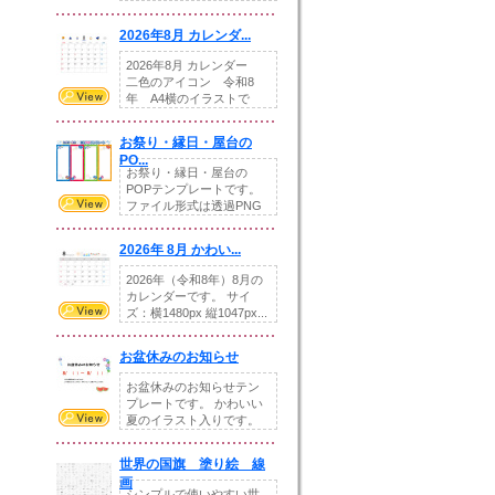
りの提...
2026年8月 カレンダ...
2026年8月 カレンダー
二色のアイコン 令和8
年 A4横のイラストで
す。8月をテ...
お祭り・縁日・屋台の
PO...
お祭り・縁日・屋台の
POPテンプレートです。
ファイル形式は透過PNG
です。---太め...
2026年 8月 かわい...
2026年（令和8年）8月の
カレンダーです。 サイ
ズ：横1480px 縦1047px...
お盆休みのお知らせ
お盆休みのお知らせテン
プレートです。 かわいい
夏のイラスト入りです。
休業日の日付けを...
世界の国旗 塗り絵 線
画
シンプルで使いやすい世