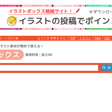
ようこそ
ゲスト
さん
TOP
イラスト
Q&A
日記
 : イラスト無