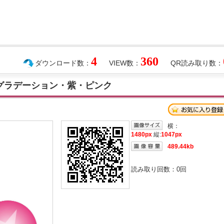
4
360
ダウンロード数：
VIEW数：
QR読み取り数：
グラデーション・紫・ピンク
横：
1480px
縦:
1047px
489.44kb
読み取り回数：
0
回