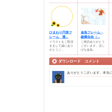
ひまわり円形フ
金魚フレーム・
レーム 透...
縦横自由（...
イラストをご覧頂
ご来訪ありがとう
きまして誠にあり
ございます。涼し
がとうご...
げな金魚...
ダウンロード コメント
ありがとうございます。本当