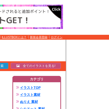
ILLUSTBOXとは？
新規会員登録
ログイン
全てのイラストを見る!
カテゴリ
イラストTOP
イラスト素材
ぬりえ 素材
シルエット 素材