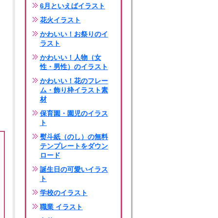
6月といえばイラスト
花火イラスト
かわいい！お祭りのイ
ラスト
かわいい！人物（女
性・男性）のイラスト
かわいい！花のフレー
ム・飾り枠イラスト素
材
保育園・園児のイラス
ト
熨斗紙（のし）の無料
テンプレートをダウン
ロード
誕生日の可愛いイラス
ト
学校のイラスト
職業 イラスト