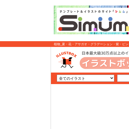
植物_夏・花・アサガオ・グラデーション・紫・ピンク
料