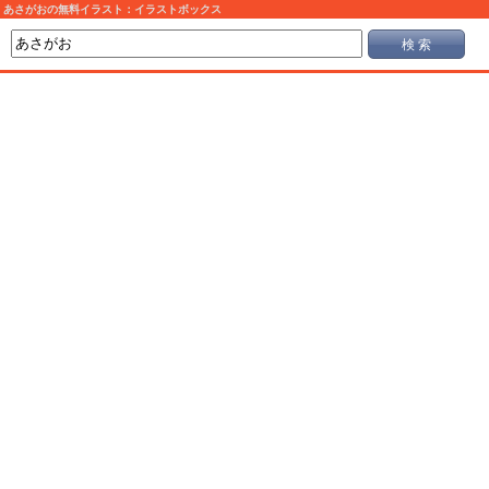
あさがおの無料イラスト：イラストボックス
検 索