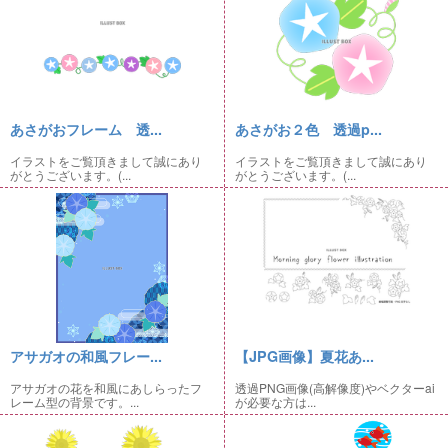
あさがおフレーム 透...
あさがお２色 透過p...
イラストをご覧頂きまして誠にあり
イラストをご覧頂きまして誠にあり
がとうございます。(...
がとうございます。(...
アサガオの和風フレー...
【JPG画像】夏花あ...
アサガオの花を和風にあしらったフ
透過PNG画像(高解像度)やベクターai
レーム型の背景です。...
が必要な方は...