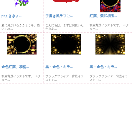
png ききょ...
手書き風ラフご...
紅葉、紫和柄玉...
夏に見かけるききょうを、描
こんにちは。まずは閲覧いた
和風背景イラストです。 ベク
いてみ...
だきあ...
ター...
金色紅葉、和柄...
黒・金色・キラ...
黒・金色・キラ...
和風背景イラストです。 ベク
ブラックフライデー背景イラ
ブラックフライデー背景イラ
ター...
ストで...
ストで...