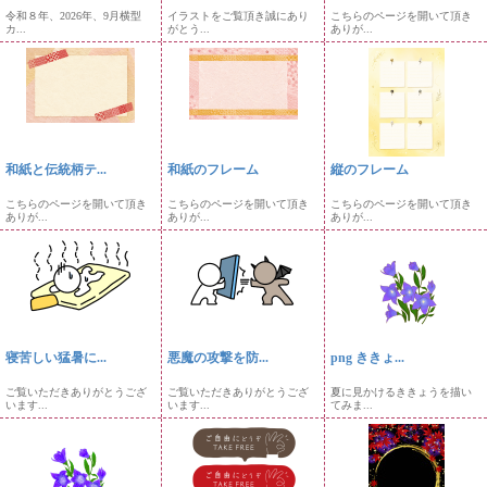
令和８年、2026年、9月横型
イラストをご覧頂き誠にあり
こちらのページを開いて頂き
カ...
がとう...
ありが...
和紙と伝統柄テ...
和紙のフレーム
縦のフレーム
こちらのページを開いて頂き
こちらのページを開いて頂き
こちらのページを開いて頂き
ありが...
ありが...
ありが...
寝苦しい猛暑に...
悪魔の攻撃を防...
png ききょ...
ご覧いただきありがとうござ
ご覧いただきありがとうござ
夏に見かけるききょうを描い
います...
います...
てみま...