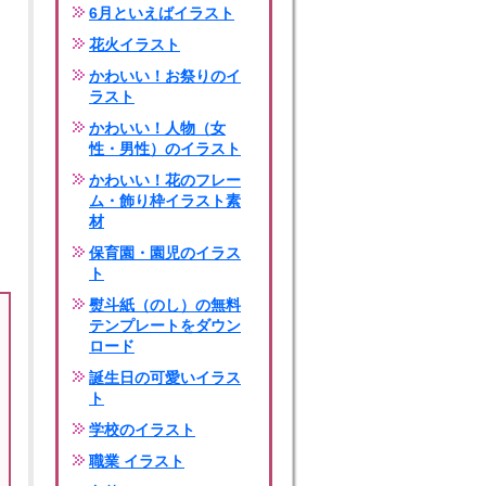
6月といえばイラスト
花火イラスト
かわいい！お祭りのイ
ラスト
かわいい！人物（女
性・男性）のイラスト
かわいい！花のフレー
ム・飾り枠イラスト素
材
保育園・園児のイラス
ト
熨斗紙（のし）の無料
テンプレートをダウン
ロード
誕生日の可愛いイラス
ト
学校のイラスト
職業 イラスト