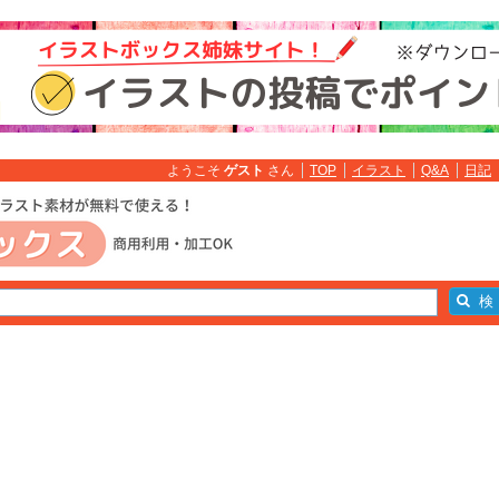
ようこそ
ゲスト
さん
TOP
イラスト
Q&A
日記