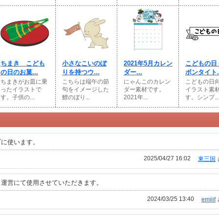
ちまき こども
小さなこいのぼ
2021年5月カレン
こどもの日
の日のお菓...
りを持つウ...
ダー...
ボンタイト..
ちまきがお皿に乗
こちらは端午の節
にゃんこのカレン
こどもの日
ったイラストで
句をイメージした
ダー素材です。
イラスト素
す。子供の...
鯉のぼり...
2021年...
す。シンプ...
プに使います。
2025/04/27 16:02
東三国
ト運営にて使用させていただきます。
2024/03/25 13:40
emiiif