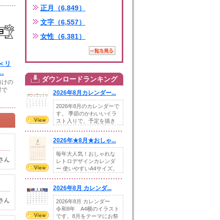
正月（6,849）
文字（6,557）
女性（6,381）
＜リ
.
ダウンロードランキング
向けの
材で
2026年8月カレンダー...
2026年8月のカレンダーで
す。 季節のかわいいイラ
スト入りで、予定を描き
込めるスペ...
2026年★8月★おしゃ...
毎年大人気！おしゃれな
さん
レトロデザインカレンダ
ー 使いやすいA4サイズ。
illust...
2026年8月 カレンダ...
さん
2026年8月 カレンダー
令和8年 A4横のイラスト
です。8月をテーマにお祭