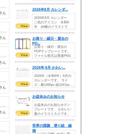
りの提...
2026年8月 カレンダ...
さん
2026年8月 カレンダー
二色のアイコン 令和8
年 A4横のイラストで
す。8月をテ...
さん
お祭り・縁日・屋台の
PO...
お祭り・縁日・屋台の
POPテンプレートです。
ファイル形式は透過PNG
です。---太め...
さん
2026年 8月 かわい...
2026年（令和8年）8月の
カレンダーです。 サイ
ズ：横1480px 縦1047px...
さん
お盆休みのお知らせ
お盆休みのお知らせテン
プレートです。 かわいい
さん
夏のイラスト入りです。
休業日の日付けを...
世界の国旗 塗り絵 線
画
シンプルで使いやすい世