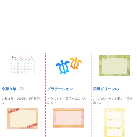
令和８年、20...
グラデーション...
和風グリーンの...
令和８年、2026年、9月横型
イラストをご覧頂き誠にあり
こちらのページを開いて頂き
カ...
がとう...
ありが...