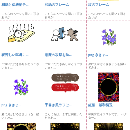
和紙と伝統柄テ...
和紙のフレーム
縦のフレーム
こちらのページを開いて頂き
こちらのページを開いて頂き
こちらのページを開いて頂き
ありが...
ありが...
ありが...
寝苦しい猛暑に...
悪魔の攻撃を防...
png ききょ...
ご覧いただきありがとうござ
ご覧いただきありがとうござ
夏に見かけるききょうを描い
います...
います...
てみま...
png ききょ...
手書き風ラフご...
紅葉、紫和柄玉...
夏に見かけるききょうを、描
こんにちは。まずは閲覧いた
和風背景イラストです。 ベク
いてみ...
だきあ...
ター...