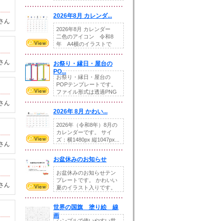
りの提...
2026年8月 カレンダ...
さん
2026年8月 カレンダー
二色のアイコン 令和8
年 A4横のイラストで
す。8月をテ...
さん
お祭り・縁日・屋台の
PO...
お祭り・縁日・屋台の
POPテンプレートです。
ファイル形式は透過PNG
です。---太め...
さん
2026年 8月 かわい...
2026年（令和8年）8月の
カレンダーです。 サイ
ズ：横1480px 縦1047px...
さん
お盆休みのお知らせ
お盆休みのお知らせテン
プレートです。 かわいい
さん
夏のイラスト入りです。
休業日の日付けを...
世界の国旗 塗り絵 線
画
シンプルで使いやすい世