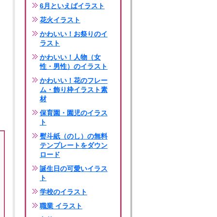
6月といえばイラスト
花火イラスト
かわいい！お祭りのイ
ラスト
かわいい！人物（女
性・男性）のイラスト
かわいい！花のフレー
ム・飾り枠イラスト素
材
保育園・園児のイラス
ト
熨斗紙（のし）の無料
テンプレートをダウン
ロード
誕生日の可愛いイラス
ト
学校のイラスト
職業 イラスト