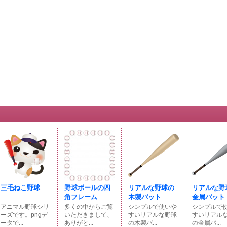
三毛ねこ野球
野球ボールの四
リアルな野球の
リアルな野
角フレーム
木製バット
金属バット
アニマル野球シリ
多くの中からご覧
シンプルで使いや
シンプルで
ーズです。pngデ
いただきまして、
すいリアルな野球
すいリアル
ータで...
ありがと...
の木製バ...
の金属バ...