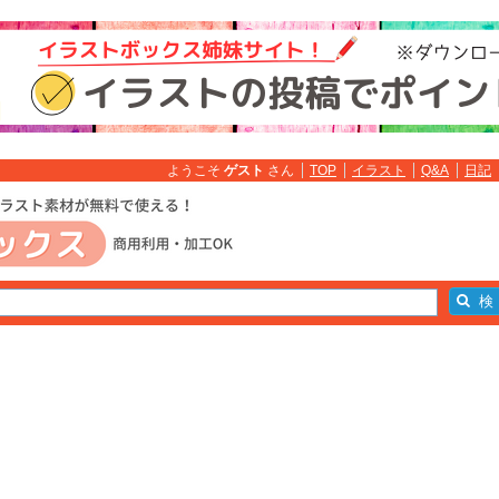
ようこそ
ゲスト
さん
TOP
イラスト
Q&A
日記