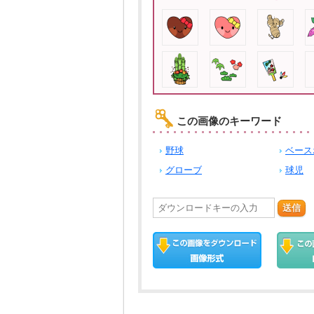
この画像のキーワード
野球
ベース
グローブ
球児
送信