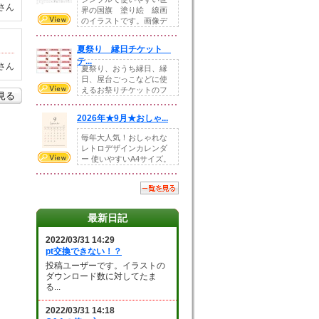
さん
界の国旗 塗り絵 線画
のイラストです。画像デ
ータとEPSデータ...
夏祭り 縁日チケット
テ...
さん
夏祭り、おうち縁日、縁
日、屋台ごっこなどに使
えるお祭りチケットのフ
を見る
ォーマットです。Z...
2026年★9月★おしゃ...
毎年大人気！おしゃれな
レトロデザインカレンダ
ー 使いやすいA4サイズ。
illust...
最新日記
2022/03/31 14:29
pt交換できない！？
投稿ユーザーです。イラストの
ダウンロード数に対してたま
る...
2022/03/31 14:18