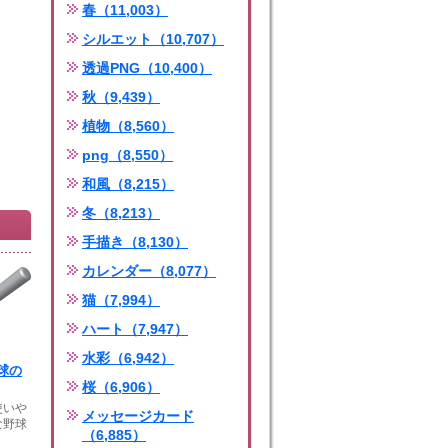
春（11,003）
シルエット（10,707）
透過PNG（10,400）
秋（9,439）
植物（8,560）
png（8,550）
和風（8,215）
冬（8,213）
手描き（8,130）
カレンダー（8,077）
猫（7,994）
ハート（7,947）
水彩（6,942）
球の
桜（6,906）
使いや
メッセージカード
な野球
（6,885）