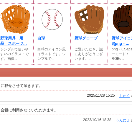
野球用具 用
白球
野球グローブ
野球アイコ
品 スポーツ...
8(png・...
シンプルで使いや
白球のアイコン風
ご覧いただき、誠
png・CSep
すいのイラストで
イラストです。シ
にありがとうござ
ーモード：
す。画像...
ンプルで...
います。...
RGBe...
シに載せさせて頂きます。
2025/11/28 15:25
しかく
ム会報に利用させていただきます。
2023/10/16 18:38
うんにょ