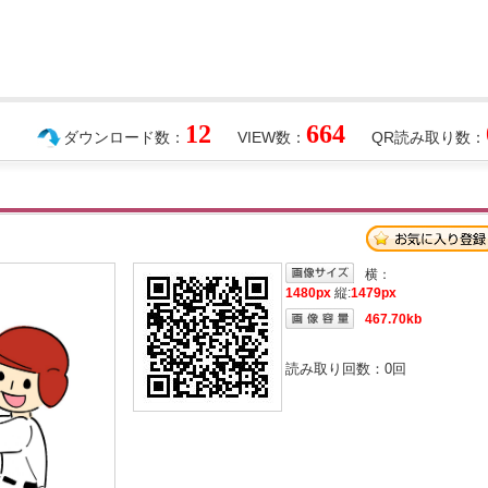
12
664
ダウンロード数：
VIEW数：
QR読み取り数：
横：
1480px
縦:
1479px
467.70kb
読み取り回数：
0
回