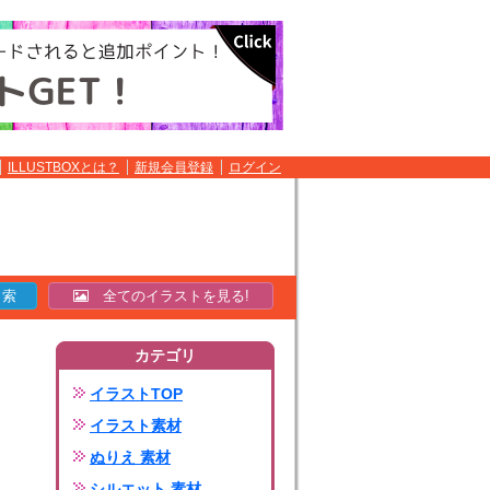
ILLUSTBOXとは？
新規会員登録
ログイン
全てのイラストを見る!
カテゴリ
イラストTOP
イラスト素材
ぬりえ 素材
シルエット 素材