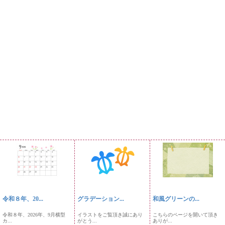
令和８年、20...
グラデーション...
和風グリーンの...
令和８年、2026年、9月横型
イラストをご覧頂き誠にあり
こちらのページを開いて頂き
カ...
がとう...
ありが...