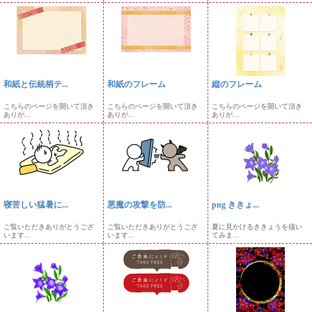
和紙と伝統柄テ...
和紙のフレーム
縦のフレーム
こちらのページを開いて頂き
こちらのページを開いて頂き
こちらのページを開いて頂き
ありが...
ありが...
ありが...
寝苦しい猛暑に...
悪魔の攻撃を防...
png ききょ...
ご覧いただきありがとうござ
ご覧いただきありがとうござ
夏に見かけるききょうを描い
います...
います...
てみま...