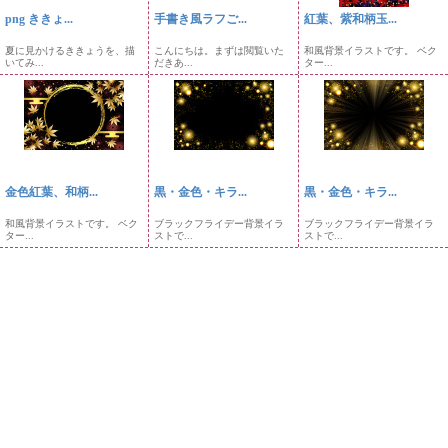
png ききょ...
手書き風ラフご...
紅葉、紫和柄玉...
夏に見かけるききょうを、描
こんにちは。まずは閲覧いた
和風背景イラストです。 ベク
いてみ...
だきあ...
ター...
金色紅葉、和柄...
黒・金色・キラ...
黒・金色・キラ...
和風背景イラストです。 ベク
ブラックフライデー背景イラ
ブラックフライデー背景イラ
ター...
ストで...
ストで...