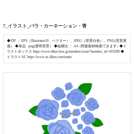
7_イラスト_バラ・カーネーション・青
◆ZIP ： EPS（Illustrator10、ベクター）、JPEG（背景白色）、PNG(背景透
過） ◆単品 : png(透明背景） ◆縦横比 ： A4 ↓関連素材検索できます↓ ◆イ
ラストボックス https://www.illust-box.jp/member/sozai/?member_id=419289 ◆
イラストAC https://www.ac-illust.com/main/