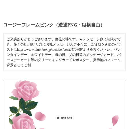
ロージーフレームピンク（透過PNG・縦横自由）
ご来訪ありがとうございます。薔薇の枠です。★メッセージ数に制限がで
き、多くのDL頂いた方にお礼メッセージ入力不可に！ご容赦を★他のイラ
ストはhttps://www.illust-box.jp/member/sozai/475709/より検索ください。バレ
ンタインデー、ホワイトデー、母の日、父の日等のメッセージカード、バ
ースデーカード等のグリーティングカードやポスター、掲示物のフレーム
背景としてご利