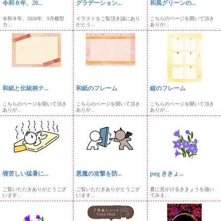
令和８年、20...
グラデーション...
和風グリーンの...
令和８年、2026年、9月横型
イラストをご覧頂き誠にあり
こちらのページを開いて頂き
カ...
がとう...
ありが...
和紙と伝統柄テ...
和紙のフレーム
縦のフレーム
こちらのページを開いて頂き
こちらのページを開いて頂き
こちらのページを開いて頂き
ありが...
ありが...
ありが...
寝苦しい猛暑に...
悪魔の攻撃を防...
png ききょ...
ご覧いただきありがとうござ
ご覧いただきありがとうござ
夏に見かけるききょうを描い
います...
います...
てみま...