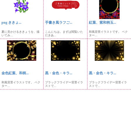
png ききょ...
手書き風ラフご...
紅葉、紫和柄玉...
夏に見かけるききょうを、描
こんにちは。まずは閲覧いた
和風背景イラストです。 ベク
いてみ...
だきあ...
ター...
金色紅葉、和柄...
黒・金色・キラ...
黒・金色・キラ...
和風背景イラストです。 ベク
ブラックフライデー背景イラ
ブラックフライデー背景イラ
ター...
ストで...
ストで...