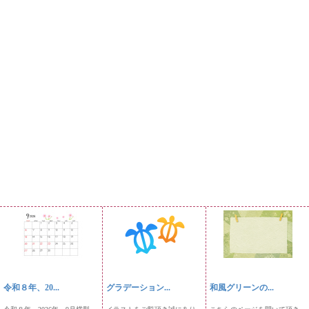
令和８年、20...
グラデーション...
和風グリーンの...