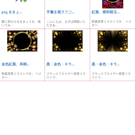
png ききょ...
手書き風ラフご...
紅葉、紫和柄玉...
夏に見かけるききょうを、描
こんにちは。まずは閲覧いた
和風背景イラストです。 ベク
いてみ...
だきあ...
ター...
金色紅葉、和柄...
黒・金色・キラ...
黒・金色・キラ...
和風背景イラストです。 ベク
ブラックフライデー背景イラ
ブラックフライデー背景イラ
ター...
ストで...
ストで...