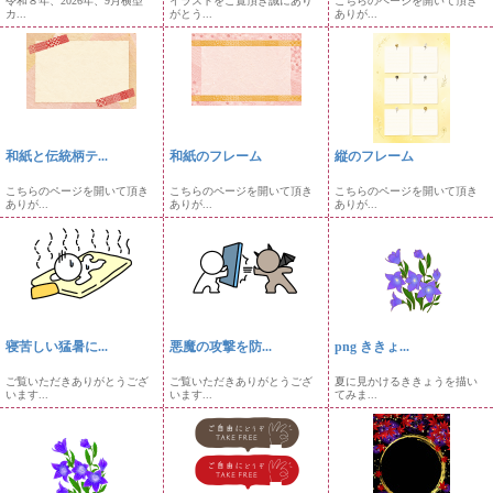
令和８年、2026年、9月横型
イラストをご覧頂き誠にあり
こちらのページを開いて頂き
カ...
がとう...
ありが...
和紙と伝統柄テ...
和紙のフレーム
縦のフレーム
こちらのページを開いて頂き
こちらのページを開いて頂き
こちらのページを開いて頂き
ありが...
ありが...
ありが...
寝苦しい猛暑に...
悪魔の攻撃を防...
png ききょ...
ご覧いただきありがとうござ
ご覧いただきありがとうござ
夏に見かけるききょうを描い
います...
います...
てみま...