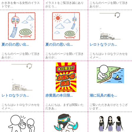
かき氷を食べる女性のイラス
イラストをご覧頂き誠にあり
こちらのページを開いて頂き
トです...
がとう...
ありが...
夏の日の思い出...
夏の日の思い出...
レロトなラジカ...
こちらのページを開いて頂き
こちらのページを開いて頂き
こちらはレトロなラジカセを
ありが...
ありが...
イメー...
レトロなラジカ...
赤黄黒の本日限...
湖に玩具の船を...
こちらはレトロなラジカセを
こんにちは。まずは閲覧いた
ご覧いただきありがとうござ
イメー...
だきあ...
います...