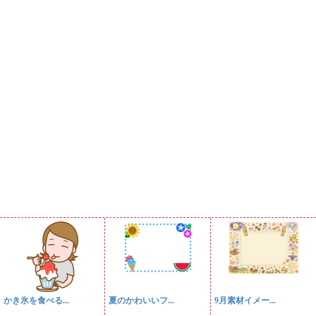
かき氷を食べる...
夏のかわいいフ...
9月素材イメー...