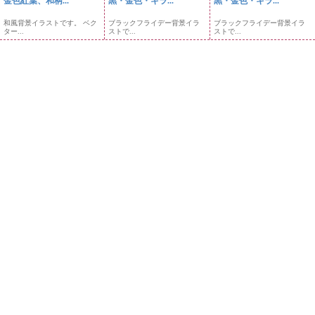
金色紅葉、和柄...
黒・金色・キラ...
黒・金色・キラ...
和風背景イラストです。 ベク
ブラックフライデー背景イラ
ブラックフライデー背景イラ
ター...
ストで...
ストで...