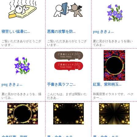
寝苦しい猛暑に...
悪魔の攻撃を防...
png ききょ...
ご覧いただきありがとうござ
ご覧いただきありがとうござ
夏に見かけるききょうを描い
います...
います...
てみま...
png ききょ...
手書き風ラフご...
紅葉、紫和柄玉...
夏に見かけるききょうを、描
こんにちは。まずは閲覧いた
和風背景イラストです。 ベク
いてみ...
だきあ...
ター...