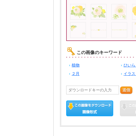
この画像のキーワード
植物
ひいら
２月
イラス
送信