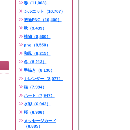
春（11,003）
シルエット（10,707）
透過PNG（10,400）
秋（9,439）
植物（8,560）
png（8,550）
和風（8,215）
冬（8,213）
手描き（8,130）
カレンダー（8,077）
猫（7,994）
ハート（7,947）
水彩（6,942）
桜（6,906）
メッセージカード
（6,885）