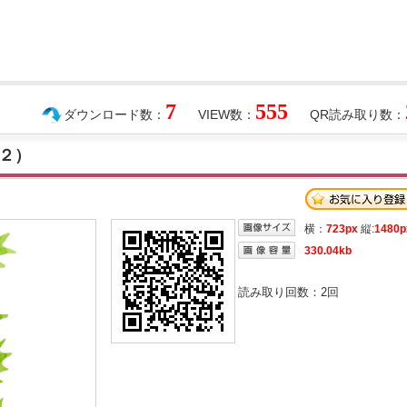
7
555
ダウンロード数：
VIEW数：
QR読み取り数：
２）
横：
723px
縦:
1480p
330.04kb
読み取り回数：
2
回