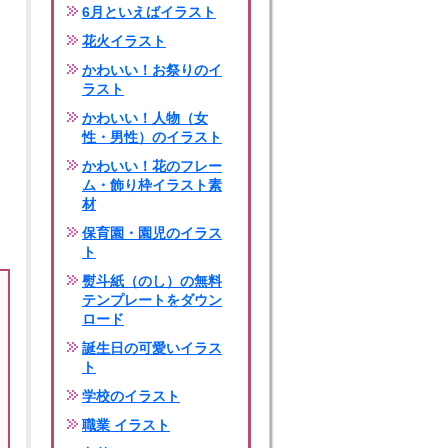
6月といえばイラスト
花火イラスト
かわいい！お祭りのイ
ラスト
かわいい！人物（女
性・男性）のイラスト
かわいい！花のフレー
ム・飾り枠イラスト素
材
保育園・園児のイラス
ト
熨斗紙（のし）の無料
テンプレートをダウン
ロード
誕生日の可愛いイラス
ト
学校のイラスト
職業 イラスト