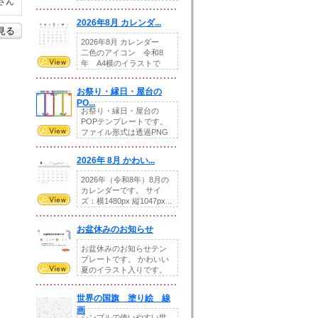
さん
りの提...
2026年8月 カレンダ...
を見る
2026年8月 カレンダー
二色のアイコン 令和8
年 A4横のイラストで
す。8月をテ...
お祭り・縁日・屋台の
PO...
お祭り・縁日・屋台の
POPテンプレートです。
ファイル形式は透過PNG
です。---太め...
2026年 8月 かわい...
2026年（令和8年）8月の
カレンダーです。 サイ
ズ：横1480px 縦1047px...
お盆休みのお知らせ
お盆休みのお知らせテン
プレートです。 かわいい
夏のイラスト入りです。
休業日の日付けを...
世界の国旗 塗り絵 線
画
シンプルで使いやすい世