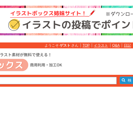
ようこそ
ゲスト
さん
TOP
イラスト
Q&A
日記