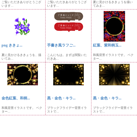
ご覧いただきありがとうござ
ご覧いただきありがとうござ
夏に見かけるききょうを描い
います...
います...
てみま...
png ききょ...
手書き風ラフご...
紅葉、紫和柄玉...
夏に見かけるききょうを、描
こんにちは。まずは閲覧いた
和風背景イラストです。 ベク
いてみ...
だきあ...
ター...
金色紅葉、和柄...
黒・金色・キラ...
黒・金色・キラ...
和風背景イラストです。 ベク
ブラックフライデー背景イラ
ブラックフライデー背景イラ
ター...
ストで...
ストで...