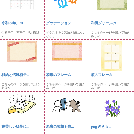
令和８年、20...
グラデーション...
和風グリーンの...
令和８年、2026年、9月横型
イラストをご覧頂き誠にあり
こちらのページを開いて頂き
カ...
がとう...
ありが...
和紙と伝統柄テ...
和紙のフレーム
縦のフレーム
こちらのページを開いて頂き
こちらのページを開いて頂き
こちらのページを開いて頂き
ありが...
ありが...
ありが...
寝苦しい猛暑に...
悪魔の攻撃を防...
png ききょ...