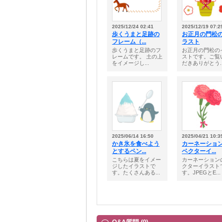
2025/12/24 02:41
2025/12/19 07:2
歩くうまと足跡の
お正月の門松
フレーム（...
ラスト
歩くうまと足跡のフ
お正月の門松の
レームです。 土の上
ストです。ご覧
をイメージし...
だきありがとう..
2025/06/14 16:50
2025/04/21 10:3
かき氷を食べよう
カーネーシ
とするペン...
ベクターイ...
こちらは夏をイメー
カーネーション
ジしたイラストで
クターイラスト
す。たくさんある...
す。JPEGとE...