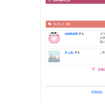
Q&A質問 (0)
コメント (2)
nodoka08
さん
ダ
お
急
さっき.
さん
ご
宮﨑
利用規約