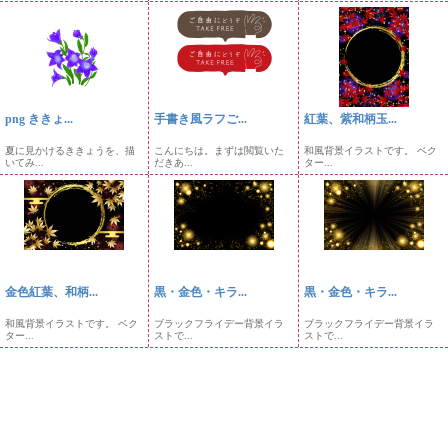
png ききょ...
手書き風ラフご...
紅葉、紫和柄玉...
夏に見かけるききょうを、描
こんにちは。まずは閲覧いた
和風背景イラストです。 ベク
いてみ...
だきあ...
ター...
金色紅葉、和柄...
黒・金色・キラ...
黒・金色・キラ...
和風背景イラストです。 ベク
ブラックフライデー背景イラ
ブラックフライデー背景イラ
ター...
ストで...
ストで...