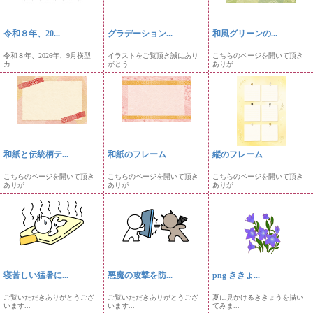
令和８年、20...
グラデーション...
和風グリーンの...
令和８年、2026年、9月横型
イラストをご覧頂き誠にあり
こちらのページを開いて頂き
カ...
がとう...
ありが...
和紙と伝統柄テ...
和紙のフレーム
縦のフレーム
こちらのページを開いて頂き
こちらのページを開いて頂き
こちらのページを開いて頂き
ありが...
ありが...
ありが...
寝苦しい猛暑に...
悪魔の攻撃を防...
png ききょ...
ご覧いただきありがとうござ
ご覧いただきありがとうござ
夏に見かけるききょうを描い
います...
います...
てみま...