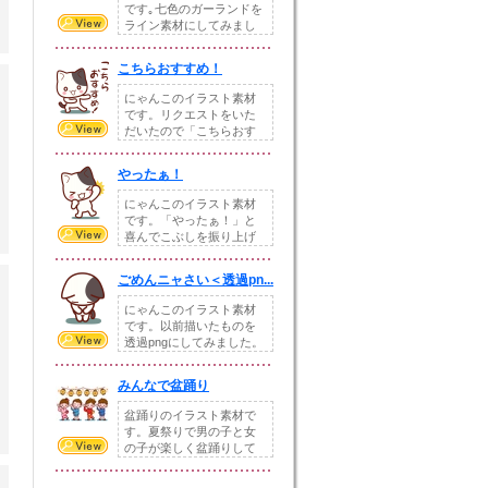
です｡七色のガーランドを
ライン素材にしてみまし
た｡記事や写真､...
こちらおすすめ！
にゃんこのイラスト素材
です。リクエストをいた
だいたので「こちらおす
すめ！」の文字の入...
やったぁ！
にゃんこのイラスト素材
です。「やったぁ！」と
喜んでこぶしを振り上げ
ているにゃんこを描...
ごめんニャさい＜透過pn...
にゃんこのイラスト素材
です。以前描いたものを
透過pngにしてみました。
透過pngの方...
みんなで盆踊り
盆踊りのイラスト素材で
す。夏祭りで男の子と女
の子が楽しく盆踊りして
いる様子を描きまし...