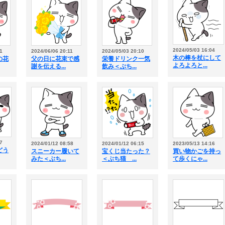
2024/05/03 16:04
1
2024/06/06 20:11
2024/05/03 20:10
木の棒を杖にして
の花
父の日に花束で感
栄養ドリンク一気
よろよろと...
謝を伝える...
飲み＜ぶち...
7
2024/01/12 08:58
2024/01/12 06:15
2023/05/13 14:16
どう
スニーカー履いて
宝くじ当たった？
買い物かごを持っ
みた＜ぶち...
＜ぶち猫 ...
て歩くにゃ...