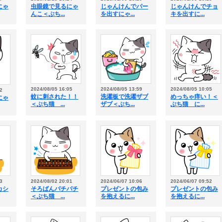
にゃ
虫眼鏡で見るにゃ
じゃんけんでパー
じゃんけんでチョ
んこ＜ぶち...
を出すにゃ...
キを出すに...
2024/08/05 16:05
2024/08/05 13:59
2024/08/05 10:05
2
蚊に刺された！！
洗濯板で洗濯ザブ
めっちゃ痒い！＜
にゃ
＜ぶち猫 ...
ザブ＜ぶち...
ぶち猫 に...
3
2024/08/02 20:01
2024/06/07 10:06
2024/06/07 09:52
カシ
そろばんパチパチ
プレゼントの包み
プレゼントの包み
＜ぶち猫 ...
を抱えるに...
を抱えるに...