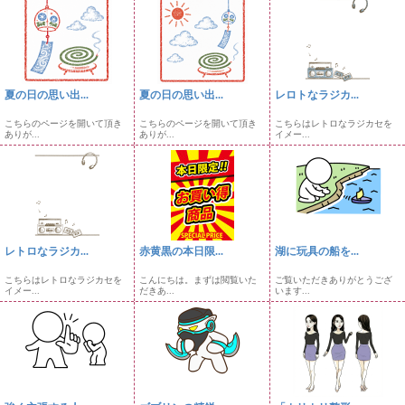
夏の日の思い出...
夏の日の思い出...
レロトなラジカ...
こちらのページを開いて頂き
こちらのページを開いて頂き
こちらはレトロなラジカセを
ありが...
ありが...
イメー...
レトロなラジカ...
赤黄黒の本日限...
湖に玩具の船を...
こちらはレトロなラジカセを
こんにちは。まずは閲覧いた
ご覧いただきありがとうござ
イメー...
だきあ...
います...