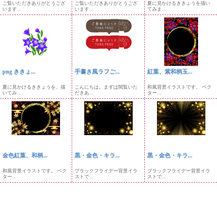
ご覧いただきありがとうござ
ご覧いただきありがとうござ
夏に見かけるききょうを描い
います...
います...
てみま...
png ききょ...
手書き風ラフご...
紅葉、紫和柄玉...
夏に見かけるききょうを、描
こんにちは。まずは閲覧いた
和風背景イラストです。 ベク
いてみ...
だきあ...
ター...
金色紅葉、和柄...
黒・金色・キラ...
黒・金色・キラ...
和風背景イラストです。 ベク
ブラックフライデー背景イラ
ブラックフライデー背景イラ
ター...
ストで...
ストで...