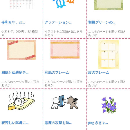
令和８年、20...
グラデーション...
和風グリーンの...
令和８年、2026年、9月横型
イラストをご覧頂き誠にあり
こちらのページを開いて頂き
カ...
がとう...
ありが...
和紙と伝統柄テ...
和紙のフレーム
縦のフレーム
こちらのページを開いて頂き
こちらのページを開いて頂き
こちらのページを開いて頂き
ありが...
ありが...
ありが...
寝苦しい猛暑に...
悪魔の攻撃を防...
png ききょ...