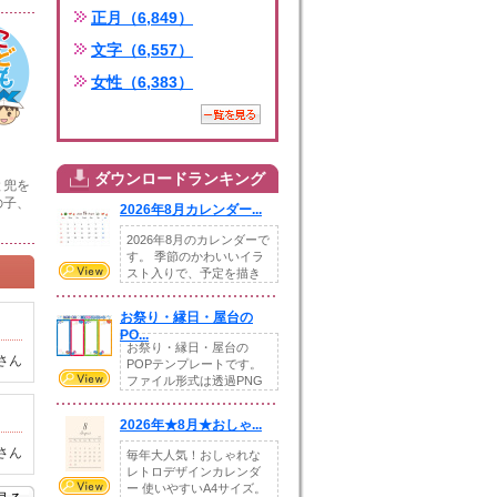
正月（6,849）
文字（6,557）
女性（6,383）
ダウンロードランキング
と兜を
の子、
2026年8月カレンダー...
2026年8月のカレンダーで
す。 季節のかわいいイラ
スト入りで、予定を描き
込めるスペ...
お祭り・縁日・屋台の
PO...
お祭り・縁日・屋台の
さん
POPテンプレートです。
ファイル形式は透過PNG
です。---太め...
2026年★8月★おしゃ...
さん
毎年大人気！おしゃれな
レトロデザインカレンダ
ー 使いやすいA4サイズ。