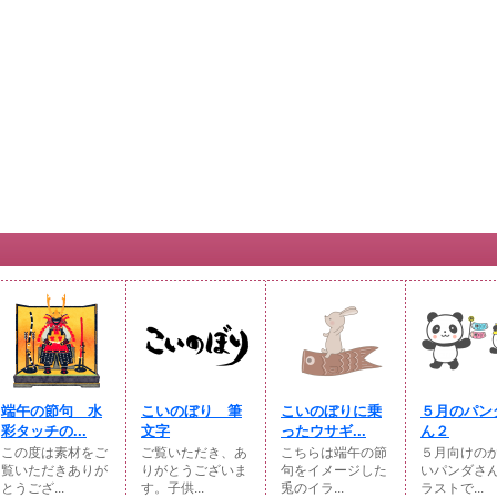
端午の節句 水
こいのぼり 筆
こいのぼりに乗
５月のパン
彩タッチの...
文字
ったウサギ...
ん２
この度は素材をご
ご覧いただき、あ
こちらは端午の節
５月向けの
覧いただきありが
りがとうございま
句をイメージした
いパンダさ
とうござ...
す。子供...
兎のイラ...
ラストで...