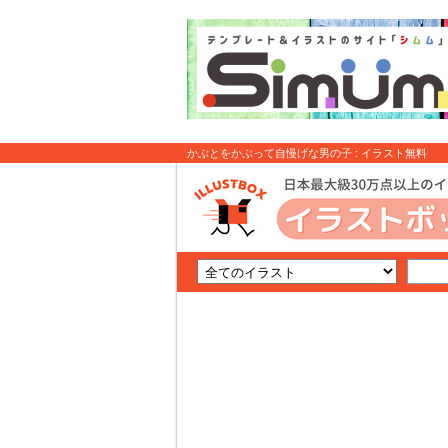
かぶとをかぶって自慢げな男の子 : イラスト無料