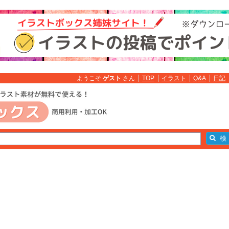
ようこそ
ゲスト
さん
TOP
イラスト
Q&A
日記