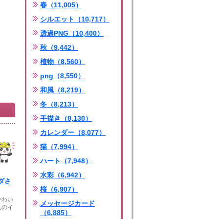
春（11,005）
シルエット（10,717）
透過PNG（10,400）
秋（9,442）
植物（8,560）
png（8,550）
和風（8,219）
冬（8,213）
手描き（8,130）
カレンダー（8,077）
猫（7,994）
ハート（7,948）
水彩（6,942）
ダさ
桜（6,907）
かわい
メッセージカード
んのイ
（6,885）