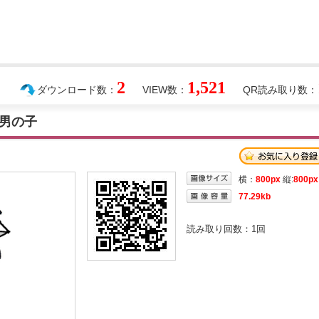
2
1,521
ダウンロード数：
VIEW数：
QR読み取り数：
男の子
横：
800px
縦:
800px
77.29kb
読み取り回数：
1
回