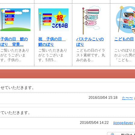
子供の日 鯉の
祝 子供の日
パステルこいの
こどもの日
ぼり 背景...
鯉のぼり
ぼり
ご覧いただきあり
ご覧いただきあり
こどもの日のイラ
こいのぼり
がとうございま
がとうございま
スト素材です。丸
かぶった男
す。子供の...
す。5月5...
みのある...
「こども...
させていただきます。
2016/10/04 15:18
た〜〜
せていただきます。
2016/05/04 14:22
jjonge4ever