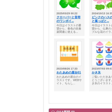
2025/03/29 00:22
2024/10/13 16:3
クローバーと音符
ピンクのハス
のワンポイ...
と葉っぱと...
今日はイラストの要
今日はイラスト
望から、春色の吹奏
望から、仏事の
楽関連に使える...
プルな花のイラ..
2023/08/26 17:33
2023/07/03 09:0
わたあめの屋台01
かき氷
わたあめの屋台のイ
ご覧いただきあ
ラストです。WEBサ
とうございます
イト、ちらし...
き氷のイラスト..