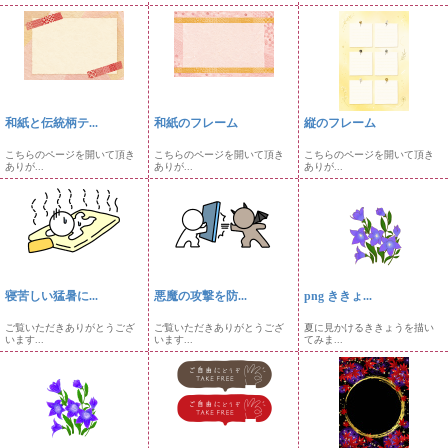
和紙と伝統柄テ...
和紙のフレーム
縦のフレーム
こちらのページを開いて頂き
こちらのページを開いて頂き
こちらのページを開いて頂き
ありが...
ありが...
ありが...
寝苦しい猛暑に...
悪魔の攻撃を防...
png ききょ...
ご覧いただきありがとうござ
ご覧いただきありがとうござ
夏に見かけるききょうを描い
います...
います...
てみま...