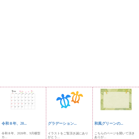
令和８年、20...
グラデーション...
和風グリーンの...
令和８年、2026年、9月横型
イラストをご覧頂き誠にあり
こちらのページを開いて頂き
カ...
がとう...
ありが...