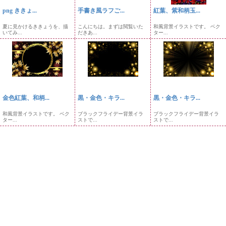
png ききょ...
手書き風ラフご...
紅葉、紫和柄玉...
夏に見かけるききょうを、描
こんにちは。まずは閲覧いた
和風背景イラストです。 ベク
いてみ...
だきあ...
ター...
金色紅葉、和柄...
黒・金色・キラ...
黒・金色・キラ...
和風背景イラストです。 ベク
ブラックフライデー背景イラ
ブラックフライデー背景イラ
ター...
ストで...
ストで...