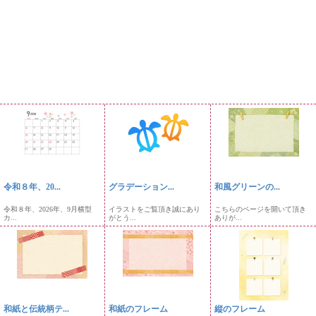
令和８年、20...
グラデーション...
和風グリーンの...
令和８年、2026年、9月横型
イラストをご覧頂き誠にあり
こちらのページを開いて頂き
カ...
がとう...
ありが...
和紙と伝統柄テ...
和紙のフレーム
縦のフレーム