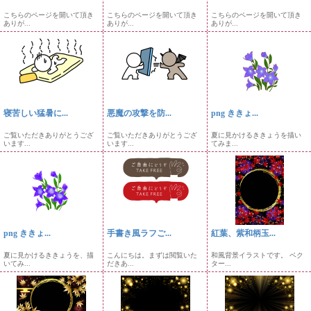
こちらのページを開いて頂き
こちらのページを開いて頂き
こちらのページを開いて頂き
ありが...
ありが...
ありが...
寝苦しい猛暑に...
悪魔の攻撃を防...
png ききょ...
ご覧いただきありがとうござ
ご覧いただきありがとうござ
夏に見かけるききょうを描い
います...
います...
てみま...
png ききょ...
手書き風ラフご...
紅葉、紫和柄玉...
夏に見かけるききょうを、描
こんにちは。まずは閲覧いた
和風背景イラストです。 ベク
いてみ...
だきあ...
ター...