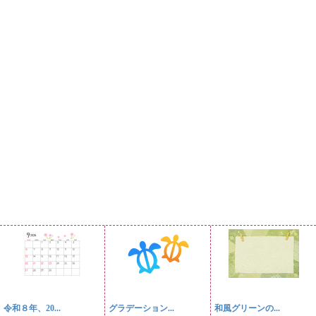
令和８年、20...
グラデーション...
和風グリーンの...