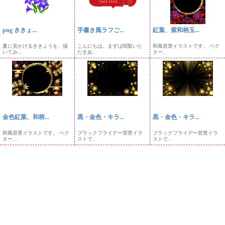
png ききょ...
手書き風ラフご...
紅葉、紫和柄玉...
夏に見かけるききょうを、描
こんにちは。まずは閲覧いた
和風背景イラストです。 ベク
いてみ...
だきあ...
ター...
金色紅葉、和柄...
黒・金色・キラ...
黒・金色・キラ...
和風背景イラストです。 ベク
ブラックフライデー背景イラ
ブラックフライデー背景イラ
ター...
ストで...
ストで...