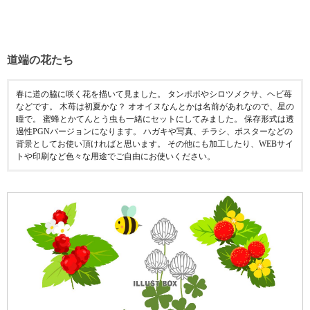
道端の花たち
春に道の脇に咲く花を描いて見ました。 タンポポやシロツメクサ、ヘビ苺
などです。 木苺は初夏かな？ オオイヌなんとかは名前があれなので、星の
瞳で。 蜜蜂とかてんとう虫も一緒にセットにしてみました。 保存形式は透
過性PGNバージョンになります。 ハガキや写真、チラシ、ポスターなどの
背景としてお使い頂ければと思います。 その他にも加工したり、WEBサイ
トや印刷など色々な用途でご自由にお使いください。