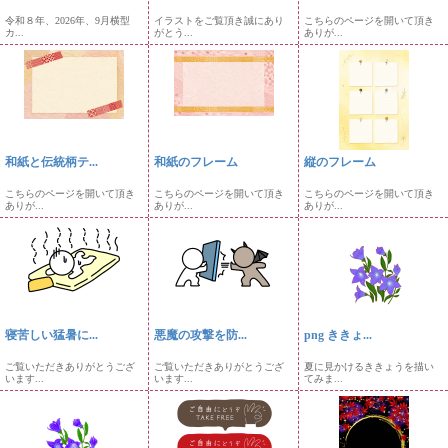
令和８年、2026年、9月横型
イラストをご覧頂き誠にあり
こちらのページを開いて頂き
カ...
がとう...
ありが...
和紙と伝統柄テ...
和紙のフレーム
縦のフレーム
こちらのページを開いて頂き
こちらのページを開いて頂き
こちらのページを開いて頂き
ありが...
ありが...
ありが...
寝苦しい猛暑に...
悪魔の攻撃を防...
png ききょ...
ご覧いただきありがとうござ
ご覧いただきありがとうござ
夏に見かけるききょうを描い
います...
います...
てみま...