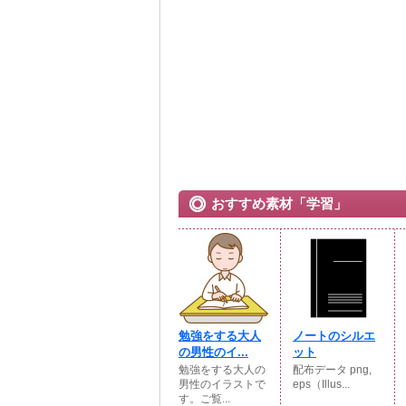
おすすめ素材「学習」
勉強をする大人
ノートのシルエ
の男性のイ...
ット
勉強をする大人の
配布データ png,
男性のイラストで
eps（Illus...
す。ご覧...