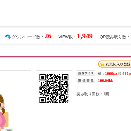
26
1,949
ダウンロード数：
VIEW数：
QR読み取り数：
横：
1000px
縦:
676p
190.04kb
読み取り回数：
1
回