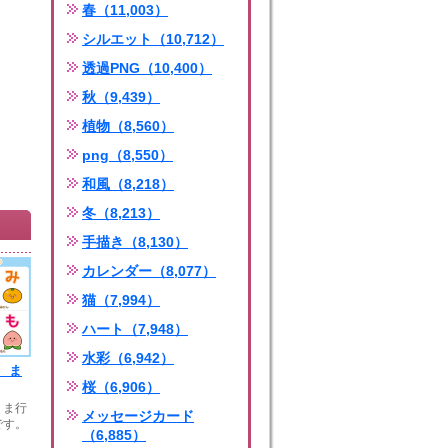
春（11,003）
シルエット（10,712）
透過PNG（10,400）
秋（9,439）
植物（8,560）
png（8,550）
和風（8,218）
冬（8,213）
手描き（8,130）
カレンダー（8,077）
猫（7,994）
ハート（7,948）
水彩（6,942）
 ま
桜（6,906）
・ま行
メッセージカード
です。
（6,885）