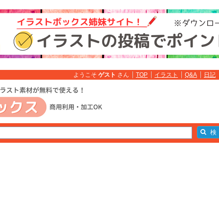
ようこそ
ゲスト
さん
TOP
イラスト
Q&A
日記