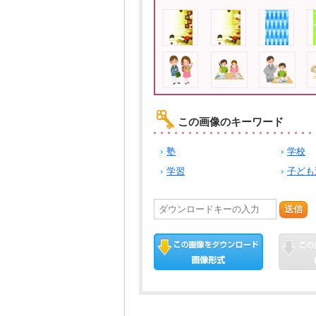
この画像のキーワード
塾
学校
学習
子ども
送信