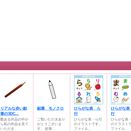
リアルな赤い鉛
鉛筆 モノクロ
ひらがな表 ら
ひらがな表
筆の3DC...
行
行
数ある作品の中か
ご覧いただきあり
ひらがな表・ら行
ひらがな表
ら私の作品を見て
がとうございま
のイラストです。
のイラスト
いただき...
す。 鉛筆...
ファイル...
ファイル...