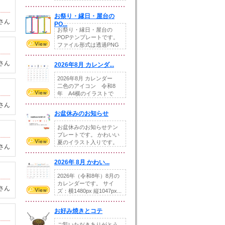
りの提...
お祭り・縁日・屋台の
さん
PO...
お祭り・縁日・屋台の
POPテンプレートです。
ファイル形式は透過PNG
です。---太め...
さん
2026年8月 カレンダ...
2026年8月 カレンダー
二色のアイコン 令和8
年 A4横のイラストで
す。8月をテ...
さん
お盆休みのお知らせ
お盆休みのお知らせテン
プレートです。 かわいい
夏のイラスト入りです。
さん
休業日の日付けを...
2026年 8月 かわい...
2026年（令和8年）8月の
カレンダーです。 サイ
さん
ズ：横1480px 縦1047px...
お好み焼きとコテ
ご覧いただきありがとう