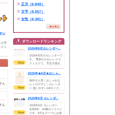
正月（6,849）
文字（6,557）
女性（6,381）
オレ
ダウンロードランキング
」の手
ラスト
2026年8月カレンダー...
2026年8月のカレンダーで
す。 季節のかわいいイラ
スト入りで、予定を描き
込めるスペ...
2026年★8月★おしゃ...
毎年大人気！おしゃれな
さん
レトロデザインカレンダ
ー 使いやすいA4サイズ。
illust...
2026年8月 カレンダ...
さん
2026年8月 カレンダー
令和8年 A4横のイラスト
です。8月をテーマにお祭