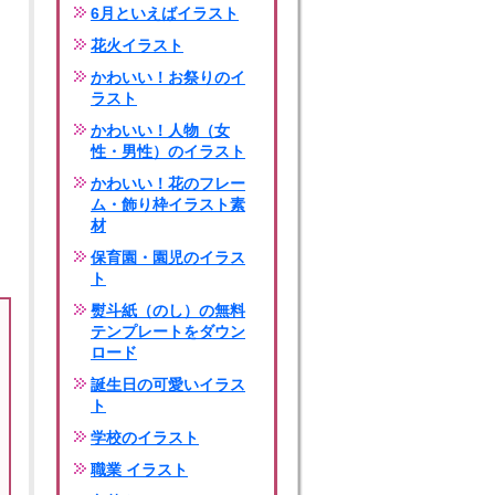
6月といえばイラスト
花火イラスト
かわいい！お祭りのイ
ラスト
かわいい！人物（女
性・男性）のイラスト
かわいい！花のフレー
ム・飾り枠イラスト素
材
保育園・園児のイラス
ト
熨斗紙（のし）の無料
テンプレートをダウン
ロード
誕生日の可愛いイラス
ト
学校のイラスト
職業 イラスト