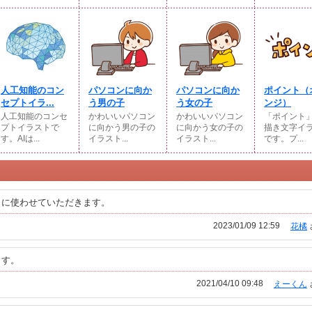
人工知能のコン
パソコンに向か
パソコンに向か
ポイント（
セプトイラ...
う男の子
う女の子
ンジ）
人工知能のコンセ
かわいいパソコン
かわいいパソコン
「ポイント
プトイラストで
に向かう男の子の
に向かう女の子の
描き文字イ
す。AIは...
イラスト...
イラスト...
です。プ...
りに使わせていただきます。
2023/01/09 12:59
花橘
ます。
2021/04/10 09:48
えーくん