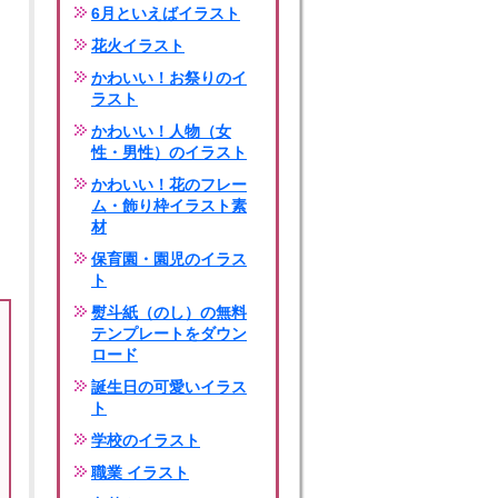
6月といえばイラスト
花火イラスト
かわいい！お祭りのイ
ラスト
かわいい！人物（女
性・男性）のイラスト
かわいい！花のフレー
ム・飾り枠イラスト素
材
保育園・園児のイラス
ト
熨斗紙（のし）の無料
テンプレートをダウン
ロード
誕生日の可愛いイラス
ト
学校のイラスト
職業 イラスト