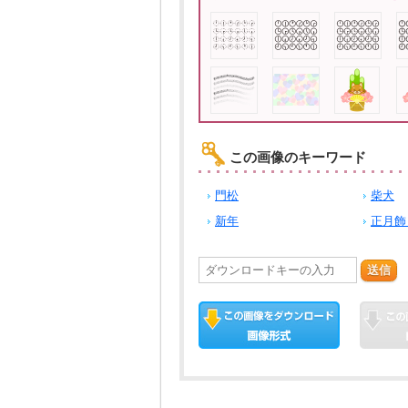
この画像のキーワード
門松
柴犬
新年
正月飾
送信