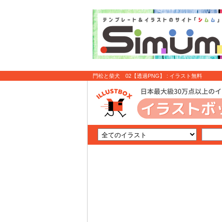
門松と柴犬 02【透過PNG】 : イラスト無料