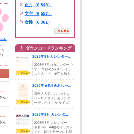
正月（6,849）
文字（6,557）
女性（6,381）
ルエ
.
ダウンロードランキング
エット
です。
2026年8月カレンダー...
2026年8月のカレンダーで
す。 季節のかわいいイラ
スト入りで、予定を描き
込めるスペ...
2026年★8月★おしゃ...
毎年大人気！おしゃれな
さん
レトロデザインカレンダ
ー 使いやすいA4サイズ。
illust...
2026年8月 カレンダ...
さん
2026年8月 カレンダー
令和8年 A4横のイラスト
です。8月をテーマにお祭