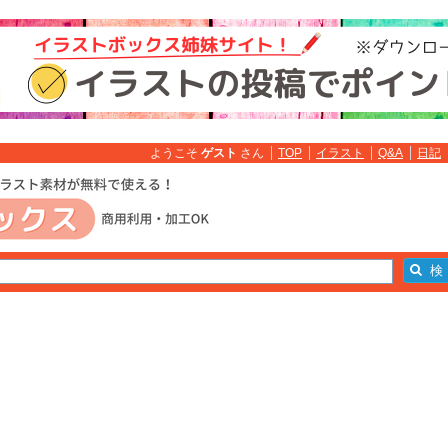
ようこそ
ゲスト
さん
TOP
イラスト
Q&A
日記