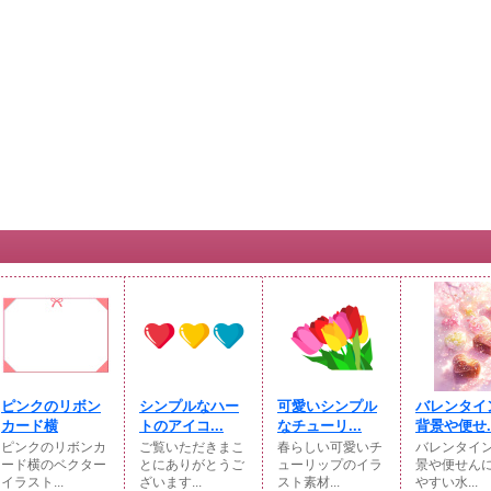
ピンクのリボン
シンプルなハー
可愛いシンプル
バレンタイ
カード横
トのアイコ...
なチューリ...
背景や便せ..
ピンクのリボンカ
ご覧いただきまこ
春らしい可愛いチ
バレンタイ
ード横のベクター
とにありがとうご
ューリップのイラ
景や便せん
イラスト...
ざいます...
スト素材...
やすい水...