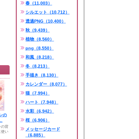
春（11,003）
シルエット（10,712）
透過PNG（10,400）
秋（9,439）
植物（8,560）
png（8,550）
和風（8,218）
冬（8,213）
手描き（8,130）
カレンダー（8,077）
猫（7,994）
ハート（7,948）
水彩（6,942）
ンの
桜（6,906）
.
ンの背
メッセージカード
に使い
（6,885）