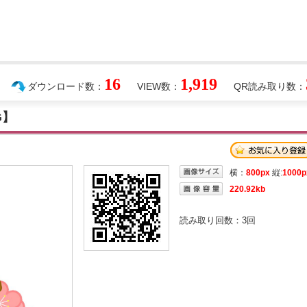
16
1,919
ダウンロード数：
VIEW数：
QR読み取り数：
G】
横：
800px
縦:
1000p
220.92kb
読み取り回数：
3
回