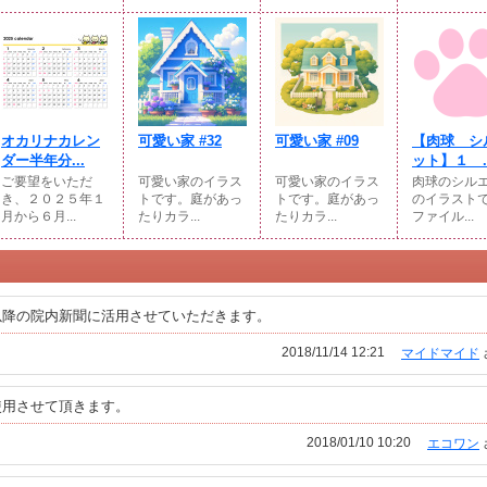
オカリナカレン
可愛い家 #32
可愛い家 #09
【肉球 シ
ダー半年分...
ット】１ ..
ご要望をいただ
可愛い家のイラス
可愛い家のイラス
肉球のシル
き、２０２５年１
トです。庭があっ
トです。庭があっ
のイラスト
月から６月...
たりカラ...
たりカラ...
ファイル...
以降の院内新聞に活用させていただきます。
2018/11/14 12:21
マイドマイド
使用させて頂きます。
2018/01/10 10:20
エコワン