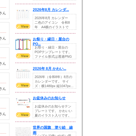
りの提...
2026年8月 カレンダ...
さん
2026年8月 カレンダー
二色のアイコン 令和8
年 A4横のイラストで
す。8月をテ...
さん
お祭り・縁日・屋台の
PO...
お祭り・縁日・屋台の
POPテンプレートです。
ファイル形式は透過PNG
です。---太め...
さん
2026年 8月 かわい...
2026年（令和8年）8月の
カレンダーです。 サイ
ズ：横1480px 縦1047px...
さん
お盆休みのお知らせ
お盆休みのお知らせテン
プレートです。 かわいい
さん
夏のイラスト入りです。
休業日の日付けを...
世界の国旗 塗り絵 線
画
シンプルで使いやすい世