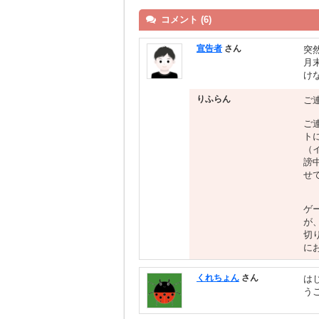
コメント (6)
宣告者
さん
突
月
け
りふらん
ご
ご
ト
（
謗
せ
ゲ
が
切
に
くれちょん
さん
は
う