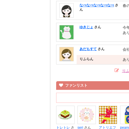
なべなべなべなべなべ
さ
春
ん
ゆきじょ
さん
今
あ
あだもすて
さん
会
りふらん
あ
り
ファンリスト
トレトレ
さ
seri
さん
アトリエフ
pean