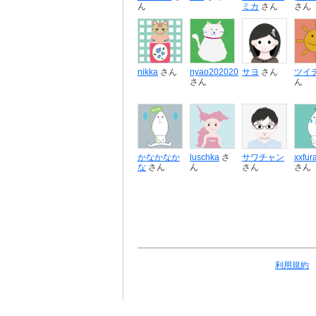
ん
ミカ
さん
さん
nikka
さん
nyao202020
サヨ
さん
ツイ
さん
ん
かなかなか
luschka
さ
サワチャン
xxfur
な
さん
ん
さん
さん
利用規約