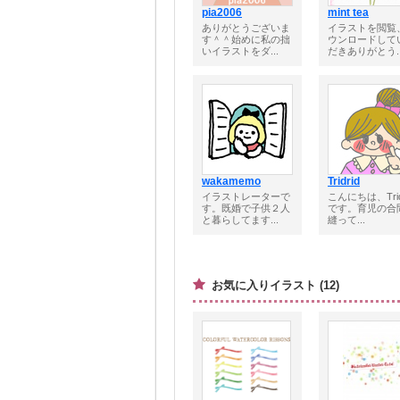
pia2006
mint tea
ありがとうございま
イラストを閲覧
す＾＾始めに私の拙
ウンロードして
いイラストをダ...
だきありがとう..
wakamemo
Tridrid
イラストレーターで
こんにちは、Trid
す。既婚で子供２人
です。育児の合
と暮らしてます...
縫って...
お気に入りイラスト (12)