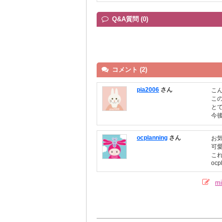
Q&A質問 (0)
コメント (2)
pia2006
さん
こ
こ
と
今
ocplanning
さん
お
可
これ
ocp
m