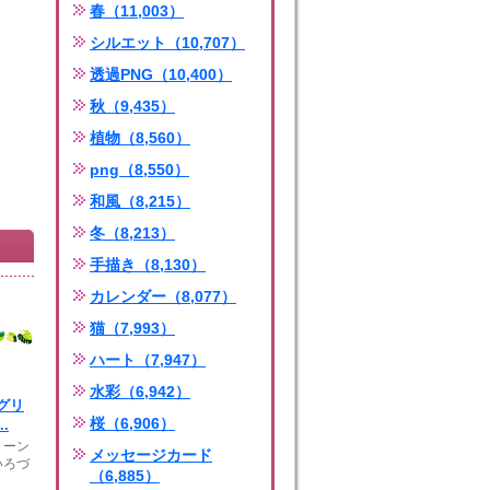
春（11,003）
シルエット（10,707）
透過PNG（10,400）
秋（9,435）
植物（8,560）
png（8,550）
和風（8,215）
冬（8,213）
手描き（8,130）
カレンダー（8,077）
猫（7,993）
ハート（7,947）
水彩（6,942）
グリ
桜（6,906）
.
リーン
メッセージカード
いろづ
（6,885）