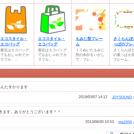
エコスタイル・
エコスタイル・
もみじ型フレー
さくらんぼ
エコバッグ
エコバッグ
ム
っぱのフレ..
最近はエコバッグ
最近はエコバッグ
くりぬいたもみじ
さくらんぼと
でもおしゃれでカ
でもおしゃれでカ
型の余白をいかし
の葉っぱを
ラフル、...
ラフル、...
て、フレ...
フレーム...
へんたすかります
2019/03/07 14:12
JOYSOUND
きます。ありがとうございます＾＾
2013/08/30 10:53
pia2006