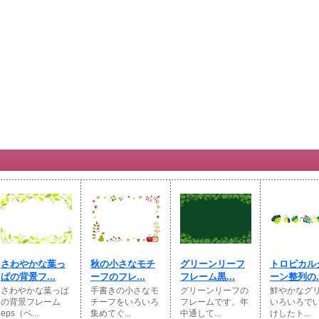
さわやかな葉っ
秋の小さなモチ
グリーンリーフ
トロピカル
ぱの背景フ...
ーフのフレ...
フレーム黒...
ーン整列の..
さわやかな葉っぱ
手書きの小さなモ
グリーンリーフの
鮮やかなグ
の背景フレーム
チーフをいろいろ
フレームです。年
いろいろで
eps（ベ...
集めてぐ...
中通して...
けしたト...