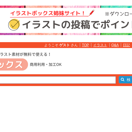
ようこそ
ゲスト
さん
TOP
イラスト
Q&A
日記