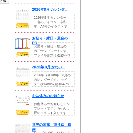
を見る
りの提...
2026年8月 カレンダ...
2026年8月 カレンダー
二色のアイコン 令和8
年 A4横のイラストで
す。8月をテ...
お祭り・縁日・屋台の
PO...
お祭り・縁日・屋台の
POPテンプレートです。
ファイル形式は透過PNG
です。---太め...
2026年 8月 かわい...
2026年（令和8年）8月の
カレンダーです。 サイ
ズ：横1480px 縦1047px...
お盆休みのお知らせ
お盆休みのお知らせテン
プレートです。 かわいい
夏のイラスト入りです。
休業日の日付けを...
世界の国旗 塗り絵 線
画
シンプルで使いやすい世