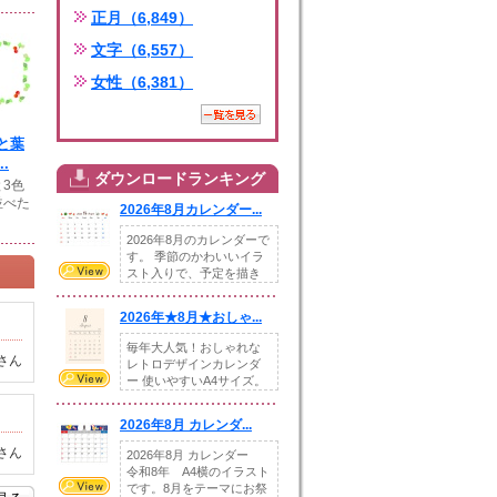
正月（6,849）
文字（6,557）
女性（6,381）
と葉
.
ダウンロードランキング
3色
並べた
2026年8月カレンダー...
2026年8月のカレンダーで
す。 季節のかわいいイラ
スト入りで、予定を描き
込めるスペ...
2026年★8月★おしゃ...
毎年大人気！おしゃれな
さん
レトロデザインカレンダ
ー 使いやすいA4サイズ。
illust...
2026年8月 カレンダ...
さん
2026年8月 カレンダー
令和8年 A4横のイラスト
です。8月をテーマにお祭