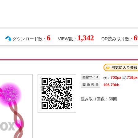
6
1,342
6
ダウンロード数：
VIEW数：
QR読み取り数：
横：
703px
縦:
719px
106.79kb
読み取り回数：
69
回