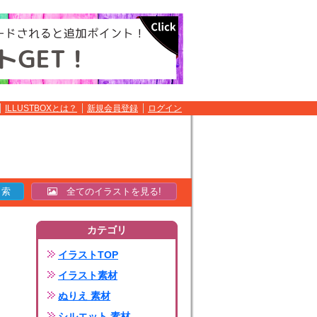
ILLUSTBOXとは？
新規会員登録
ログイン
全てのイラストを見る!
カテゴリ
イラストTOP
イラスト素材
ぬりえ 素材
シルエット 素材