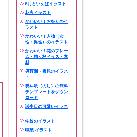
6月といえばイラスト
花火イラスト
かわいい！お祭りのイ
ラスト
かわいい！人物（女
性・男性）のイラスト
かわいい！花のフレー
ム・飾り枠イラスト素
材
保育園・園児のイラス
ト
熨斗紙（のし）の無料
テンプレートをダウン
ロード
誕生日の可愛いイラス
ト
学校のイラスト
職業 イラスト