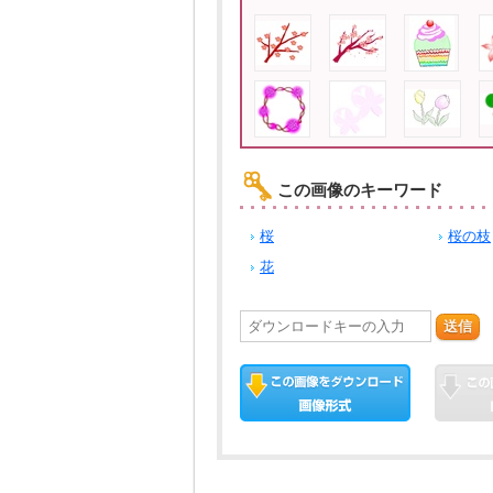
この画像のキーワード
桜
桜の枝
花
送信