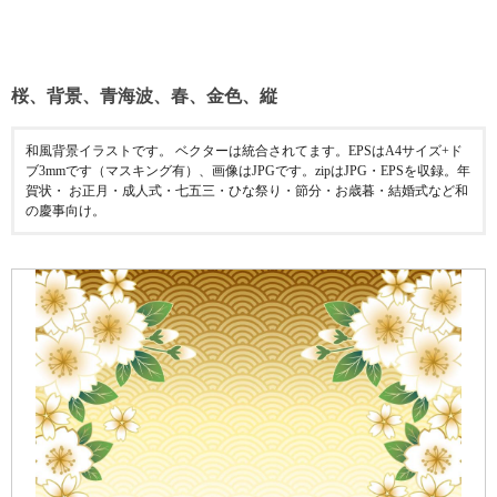
桜、背景、青海波、春、金色、縦
和風背景イラストです。 ベクターは統合されてます。EPSはA4サイズ+ド
ブ3mmです（マスキング有）、画像はJPGです。zipはJPG・EPSを収録。年
賀状・ お正月・成人式・七五三・ひな祭り・節分・お歳暮・結婚式など和
の慶事向け。