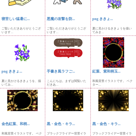
寝苦しい猛暑に...
悪魔の攻撃を防...
png ききょ...
ご覧いただきありがとうござ
ご覧いただきありがとうござ
夏に見かけるききょうを描い
います...
います...
てみま...
png ききょ...
手書き風ラフご...
紅葉、紫和柄玉...
夏に見かけるききょうを、描
こんにちは。まずは閲覧いた
和風背景イラストです。 ベク
いてみ...
だきあ...
ター...
金色紅葉、和柄...
黒・金色・キラ...
黒・金色・キラ...
和風背景イラストです。 ベク
ブラックフライデー背景イラ
ブラックフライデー背景イラ