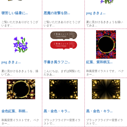
寝苦しい猛暑に...
悪魔の攻撃を防...
png ききょ...
ご覧いただきありがとうござ
ご覧いただきありがとうござ
夏に見かけるききょうを描い
います...
います...
てみま...
png ききょ...
手書き風ラフご...
紅葉、紫和柄玉...
夏に見かけるききょうを、描
こんにちは。まずは閲覧いた
和風背景イラストです。 ベク
いてみ...
だきあ...
ター...
金色紅葉、和柄...
黒・金色・キラ...
黒・金色・キラ...
和風背景イラストです。 ベク
ブラックフライデー背景イラ
ブラックフライデー背景イラ
ター...
ストで...
ストで...