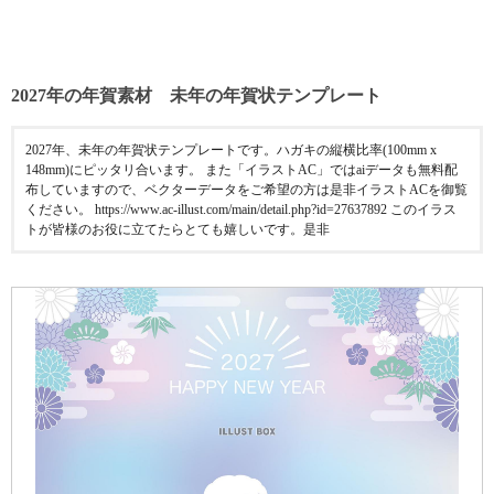
2027年の年賀素材 未年の年賀状テンプレート
2027年、未年の年賀状テンプレートです。ハガキの縦横比率(100mm x
148mm)にピッタリ合います。 また「イラストAC」ではaiデータも無料配
布していますので、ベクターデータをご希望の方は是非イラストACを御覧
ください。 https://www.ac-illust.com/main/detail.php?id=27637892 このイラス
トが皆様のお役に立てたらとても嬉しいです。是非