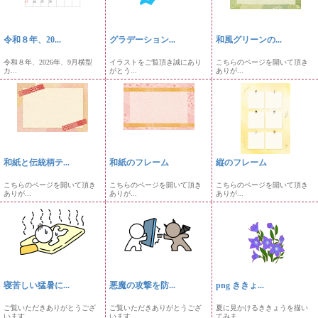
令和８年、20...
グラデーション...
和風グリーンの...
令和８年、2026年、9月横型
イラストをご覧頂き誠にあり
こちらのページを開いて頂き
カ...
がとう...
ありが...
和紙と伝統柄テ...
和紙のフレーム
縦のフレーム
こちらのページを開いて頂き
こちらのページを開いて頂き
こちらのページを開いて頂き
ありが...
ありが...
ありが...
寝苦しい猛暑に...
悪魔の攻撃を防...
png ききょ...
ご覧いただきありがとうござ
ご覧いただきありがとうござ
夏に見かけるききょうを描い
います...
います...
てみま...