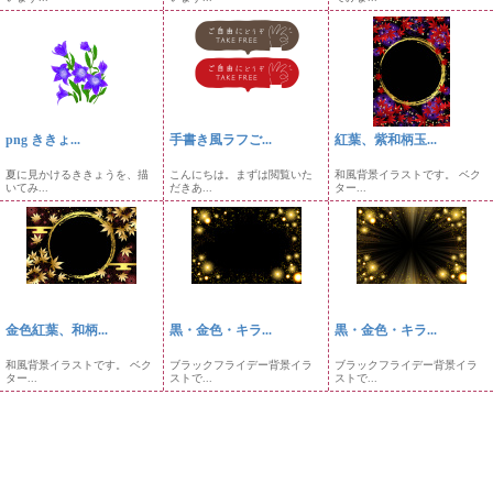
png ききょ...
手書き風ラフご...
紅葉、紫和柄玉...
夏に見かけるききょうを、描
こんにちは。まずは閲覧いた
和風背景イラストです。 ベク
いてみ...
だきあ...
ター...
金色紅葉、和柄...
黒・金色・キラ...
黒・金色・キラ...
和風背景イラストです。 ベク
ブラックフライデー背景イラ
ブラックフライデー背景イラ
ター...
ストで...
ストで...