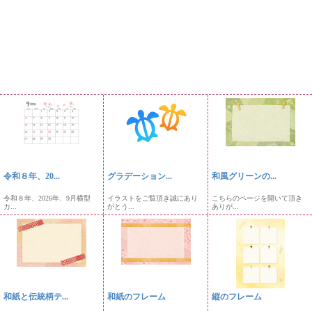
令和８年、20...
グラデーション...
和風グリーンの...
令和８年、2026年、9月横型
イラストをご覧頂き誠にあり
こちらのページを開いて頂き
カ...
がとう...
ありが...
和紙と伝統柄テ...
和紙のフレーム
縦のフレーム