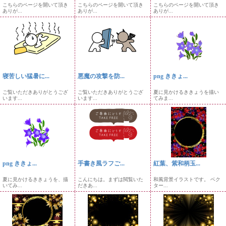
こちらのページを開いて頂き
こちらのページを開いて頂き
こちらのページを開いて頂き
ありが...
ありが...
ありが...
寝苦しい猛暑に...
悪魔の攻撃を防...
png ききょ...
ご覧いただきありがとうござ
ご覧いただきありがとうござ
夏に見かけるききょうを描い
います...
います...
てみま...
png ききょ...
手書き風ラフご...
紅葉、紫和柄玉...
夏に見かけるききょうを、描
こんにちは。まずは閲覧いた
和風背景イラストです。 ベク
いてみ...
だきあ...
ター...