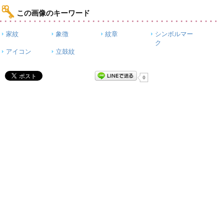
この画像のキーワード
家紋
象徴
紋章
シンボルマー
ク
アイコン
立鼓紋
0