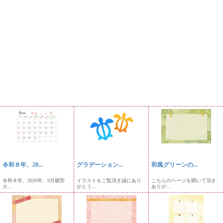
令和８年、20...
グラデーション...
和風グリーンの...
令和８年、2026年、9月横型
イラストをご覧頂き誠にあり
こちらのページを開いて頂き
カ...
がとう...
ありが...