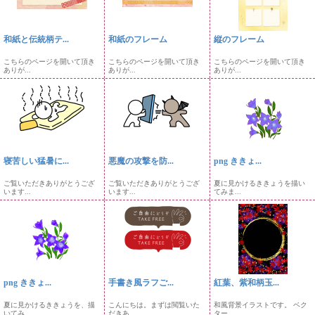
和紙と伝統柄テ...
和紙のフレーム
縦のフレーム
こちらのページを開いて頂き
こちらのページを開いて頂き
こちらのページを開いて頂き
ありが...
ありが...
ありが...
寝苦しい猛暑に...
悪魔の攻撃を防...
png ききょ...
ご覧いただきありがとうござ
ご覧いただきありがとうござ
夏に見かけるききょうを描い
います...
います...
てみま...
png ききょ...
手書き風ラフご...
紅葉、紫和柄玉...
夏に見かけるききょうを、描
こんにちは。まずは閲覧いた
和風背景イラストです。 ベク
いてみ...
だきあ...
ター...