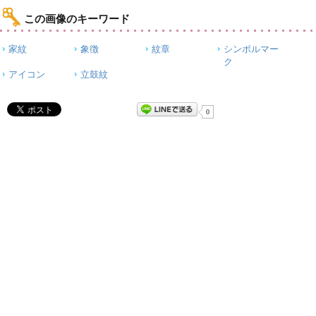
この画像のキーワード
家紋
象徴
紋章
シンボルマー
ク
アイコン
立鼓紋
0