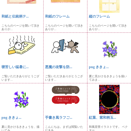
和紙と伝統柄テ...
和紙のフレーム
縦のフレーム
こちらのページを開いて頂き
こちらのページを開いて頂き
こちらのページを開いて頂き
ありが...
ありが...
ありが...
寝苦しい猛暑に...
悪魔の攻撃を防...
png ききょ...
ご覧いただきありがとうござ
ご覧いただきありがとうござ
夏に見かけるききょうを描い
います...
います...
てみま...
png ききょ...
手書き風ラフご...
紅葉、紫和柄玉...
夏に見かけるききょうを、描
こんにちは。まずは閲覧いた
和風背景イラストです。 ベク
いてみ...
だきあ...
ター...