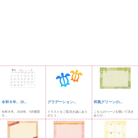
令和８年、20...
グラデーション...
和風グリーンの...
令和８年、2026年、9月横型
イラストをご覧頂き誠にあり
こちらのページを開いて頂き
カ...
がとう...
ありが...