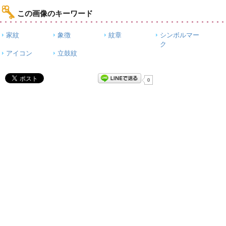
この画像のキーワード
家紋
象徴
紋章
シンボルマー
ク
アイコン
立鼓紋
0