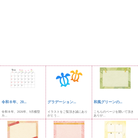
令和８年、20...
グラデーション...
和風グリーンの...
令和８年、2026年、9月横型
イラストをご覧頂き誠にあり
こちらのページを開いて頂き
カ...
がとう...
ありが...