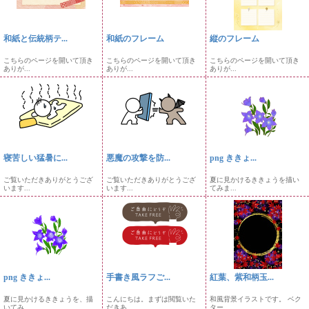
和紙と伝統柄テ...
和紙のフレーム
縦のフレーム
こちらのページを開いて頂き
こちらのページを開いて頂き
こちらのページを開いて頂き
ありが...
ありが...
ありが...
寝苦しい猛暑に...
悪魔の攻撃を防...
png ききょ...
ご覧いただきありがとうござ
ご覧いただきありがとうござ
夏に見かけるききょうを描い
います...
います...
てみま...
png ききょ...
手書き風ラフご...
紅葉、紫和柄玉...
夏に見かけるききょうを、描
こんにちは。まずは閲覧いた
和風背景イラストです。 ベク
いてみ...
だきあ...
ター...