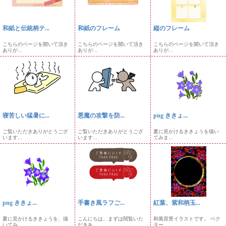
和紙と伝統柄テ...
和紙のフレーム
縦のフレーム
こちらのページを開いて頂き
こちらのページを開いて頂き
こちらのページを開いて頂き
ありが...
ありが...
ありが...
寝苦しい猛暑に...
悪魔の攻撃を防...
png ききょ...
ご覧いただきありがとうござ
ご覧いただきありがとうござ
夏に見かけるききょうを描い
います...
います...
てみま...
png ききょ...
手書き風ラフご...
紅葉、紫和柄玉...
夏に見かけるききょうを、描
こんにちは。まずは閲覧いた
和風背景イラストです。 ベク
いてみ...
だきあ...
ター...