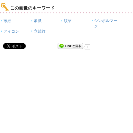
この画像のキーワード
家紋
象徴
紋章
シンボルマー
ク
アイコン
立鼓紋
0