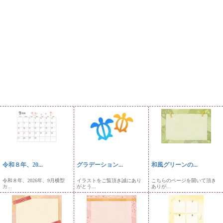
令和８年、20...
グラデーション...
和風グリーンの...
令和８年、2026年、9月横型
イラストをご覧頂き誠にあり
こちらのページを開いて頂き
カ...
がとう...
ありが...