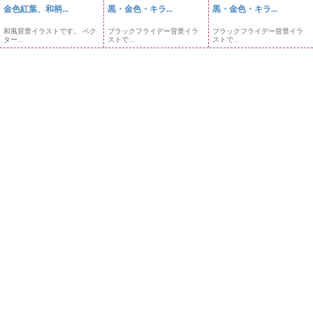
金色紅葉、和柄...
黒・金色・キラ...
黒・金色・キラ...
和風背景イラストです。 ベク
ブラックフライデー背景イラ
ブラックフライデー背景イラ
ター...
ストで...
ストで...