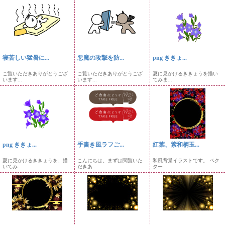
寝苦しい猛暑に...
悪魔の攻撃を防...
png ききょ...
ご覧いただきありがとうござ
ご覧いただきありがとうござ
夏に見かけるききょうを描い
います...
います...
てみま...
png ききょ...
手書き風ラフご...
紅葉、紫和柄玉...
夏に見かけるききょうを、描
こんにちは。まずは閲覧いた
和風背景イラストです。 ベク
いてみ...
だきあ...
ター...