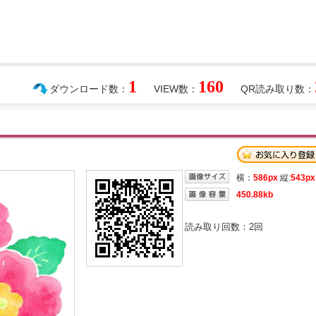
1
160
ダウンロード数：
VIEW数：
QR読み取り数：
横：
586px
縦:
543px
450.88kb
読み取り回数：
2
回