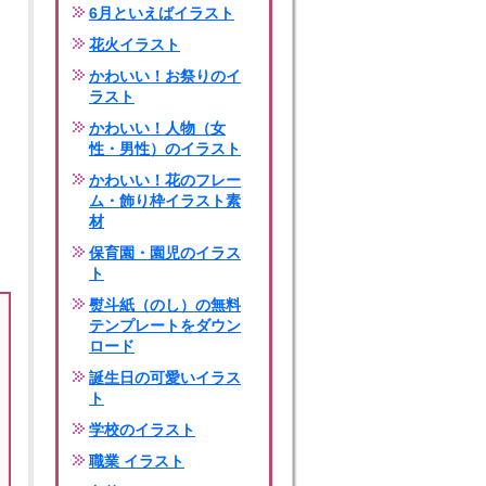
6月といえばイラスト
花火イラスト
かわいい！お祭りのイ
ラスト
かわいい！人物（女
性・男性）のイラスト
かわいい！花のフレー
ム・飾り枠イラスト素
材
保育園・園児のイラス
ト
熨斗紙（のし）の無料
テンプレートをダウン
ロード
誕生日の可愛いイラス
ト
学校のイラスト
職業 イラスト