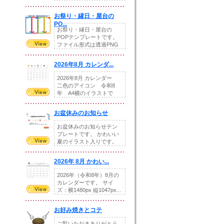
りの提...
お祭り・縁日・屋台の
PO...
お祭り・縁日・屋台の
POPテンプレートです。
ファイル形式は透過PNG
です。---太め...
2026年8月 カレンダ...
2026年8月 カレンダー
二色のアイコン 令和8
年 A4横のイラストで
す。8月をテ...
お盆休みのお知らせ
お盆休みのお知らせテン
プレートです。 かわいい
夏のイラスト入りです。
休業日の日付けを...
2026年 8月 かわい...
2026年（令和8年）8月の
カレンダーです。 サイ
ズ：横1480px 縦1047px...
お好み焼きとコテ
ご覧いただきありがとう