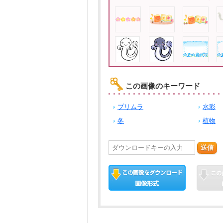
この画像のキーワード
プリムラ
水彩
冬
植物
送信