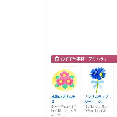
おすすめ素材「プリムラ」
水彩のプリムラ
「プリムラ（ブ
２
ルー）」シ...
冬から春にかけて
*Soffiche*ご覧い
咲く花 プリムラ
ただきましてあ...
のイラス...