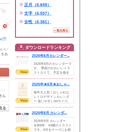
正月（6,849）
文字（6,557）
女性（6,381）
レー
ダウンロードランキング
わいい
トをあ
2026年8月カレンダー...
2026年8月のカレンダーで
す。 季節のかわいいイラ
スト入りで、予定を描き
込めるスペ...
2026年★8月★おしゃ...
毎年大人気！おしゃれな
さん
レトロデザインカレンダ
ー 使いやすいA4サイズ。
illust...
を見る
2026年8月 カレンダ...
2026年8月 カレンダー
令和8年 A4横のイラスト
です。8月をテーマにお祭