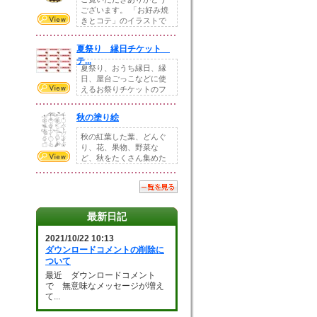
ございます。 「お好み焼
きとコテ」のイラストで
す。 ホームペー...
夏祭り 縁日チケット
テ...
夏祭り、おうち縁日、縁
日、屋台ごっこなどに使
えるお祭りチケットのフ
ォーマットです。Z...
秋の塗り絵
秋の紅葉した葉、どんぐ
り、花、果物、野菜な
ど、秋をたくさん集めた
塗り絵素材です。小さ...
最新日記
2021/10/22 10:13
ダウンロードコメントの削除に
ついて
最近 ダウンロードコメント
で 無意味なメッセージが増え
て...