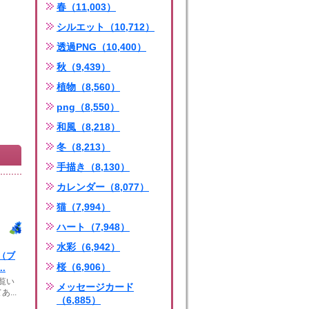
春（11,003）
シルエット（10,712）
透過PNG（10,400）
秋（9,439）
植物（8,560）
png（8,550）
和風（8,218）
冬（8,213）
手描き（8,130）
カレンダー（8,077）
猫（7,994）
ハート（7,948）
水彩（6,942）
（ブ
桜（6,906）
.
*ご覧い
メッセージカード
...
（6,885）