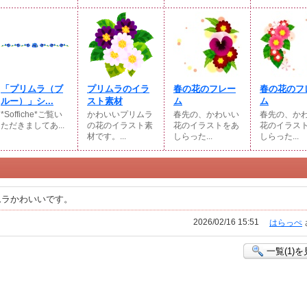
「プリムラ（ブ
プリムラのイラ
春の花のフレー
春の花のフ
ルー）」シ...
スト素材
ム
ム
*Soffiche*ご覧い
かわいいプリムラ
春先の、かわいい
春先の、か
ただきましてあ...
の花のイラスト素
花のイラストをあ
花のイラス
材です。...
しらった...
しらった...
ムラかわいいです。
2026/02/16 15:51
はらっぺ
一覧(1)